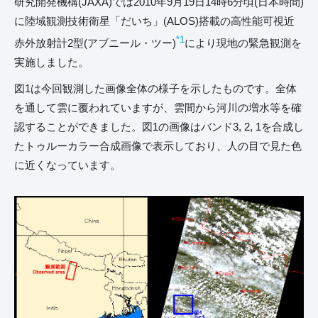
研究開発機構(JAXA)では2010年9月19日14時6分頃(日本時間)
に陸域観測技術衛星「だいち」(ALOS)搭載の高性能可視近
*1
赤外放射計2型(アブニール・ツー)
により現地の緊急観測を
実施しました。
図1は今回観測した画像全体の様子を示したものです。全体
を通して雲に覆われていますが、雲間から河川の増水等を確
認することができました。図1の画像はバンド3, 2, 1を合成し
たトゥルーカラー合成画像で表示しており、人の目で見た色
に近くなっています。