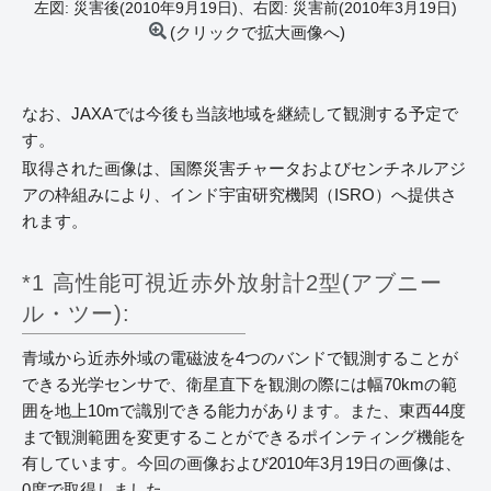
左図: 災害後(2010年9月19日)、右図: 災害前(2010年3月19日)
(クリックで拡大画像へ)
なお、JAXAでは今後も当該地域を継続して観測する予定で
す。
取得された画像は、国際災害チャータおよびセンチネルアジ
アの枠組みにより、インド宇宙研究機関（ISRO）へ提供さ
れます。
*1 高性能可視近赤外放射計2型(アブニー
ル・ツー):
青域から近赤外域の電磁波を4つのバンドで観測することが
できる光学センサで、衛星直下を観測の際には幅70kmの範
囲を地上10mで識別できる能力があります。また、東西44度
まで観測範囲を変更することができるポインティング機能を
有しています。今回の画像および2010年3月19日の画像は、
0度で取得しました。