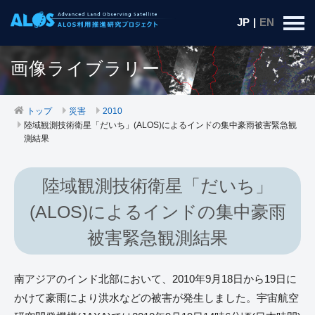
JP
|
EN
画像ライブラリー
トップ
災害
2010
陸域観測技術衛星「だいち」(ALOS)によるインドの集中豪雨被害緊急観
測結果
陸域観測技術衛星「だいち」
(ALOS)によるインドの集中豪雨
被害緊急観測結果
南アジアのインド北部において、2010年9月18日から19日に
かけて豪雨により洪水などの被害が発生しました。宇宙航空