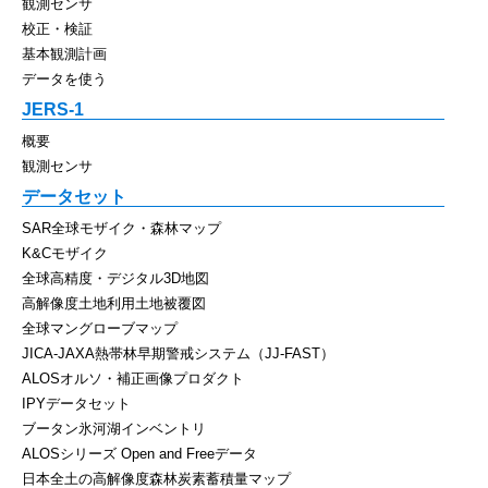
観測センサ
校正・検証
基本観測計画
データを使う
JERS-1
概要
観測センサ
データセット
SAR全球モザイク・森林マップ
K&Cモザイク
全球高精度・デジタル3D地図
高解像度土地利用土地被覆図
全球マングローブマップ
JICA-JAXA熱帯林早期警戒システム（JJ-FAST）
ALOSオルソ・補正画像プロダクト
IPYデータセット
ブータン氷河湖インベントリ
ALOSシリーズ Open and Freeデータ
日本全土の高解像度森林炭素蓄積量マップ