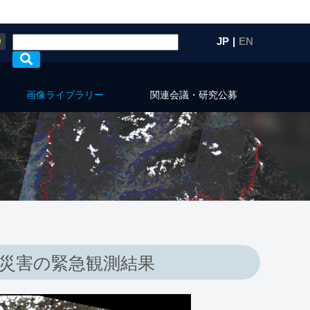
Q
JP
|
EN
画像ライブラリー
関連会議・研究公募
砂災害の緊急観測結果