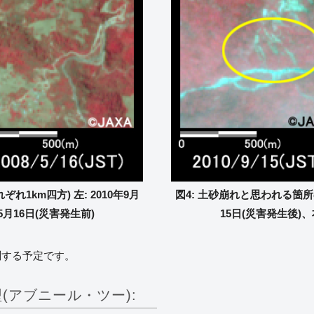
1km四方) 左: 2010年9月
図4: 土砂崩れと思われる箇所の
年5月16日(災害発生前)
15日(災害発生後)、右
測する予定です。
(アブニール・ツー):