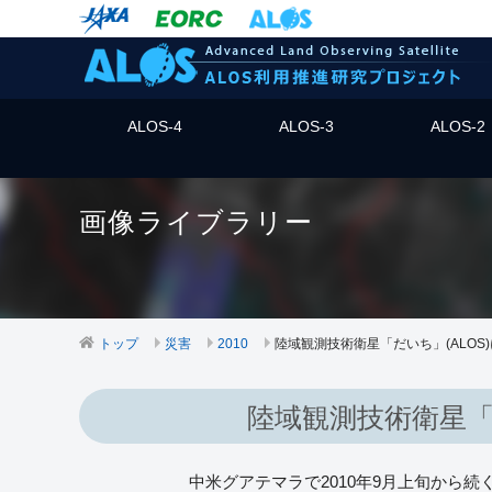
ALOS-4
ALOS-3
ALOS-2
画像ライブラリー
トップ
災害
2010
陸域観測技術衛星「だいち」(ALO
陸域観測技術衛星「
中米グアテマラで2010年9月上旬から