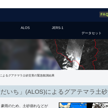
FA
ALOS
JERS-1
データセット
S)によるグアテマラ土砂災害の緊急観測結果
だいち」(ALOS)によるグアテマラ土
続く豪雨のため、土砂崩れなどが