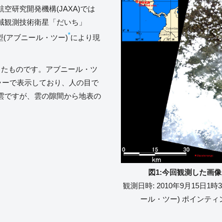
研究開発機構(JAXA)では
に陸域観測技術衛星「だいち」
*
型(アブニール・ツー)
により現
したものです。アブニール・ツ
ーカラーで表示しており、人の目で
雲ですが、雲の隙間から地表の
図1:今回観測した画
観測日時: 2010年9月15日1時3
ール・ツー) ポインティング