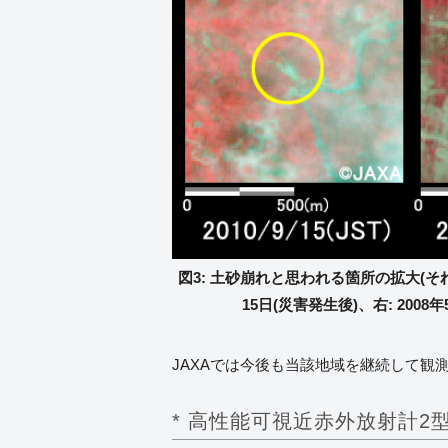
図3: 土砂崩れと思われる箇所の拡大(それぞれ
15日(災害発生後)、右: 2008
JAXAでは今後も当該地域を継続して観
* 高性能可視近赤外放射計2型