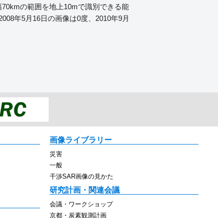
0kmの範囲を地上10mで識別できる能
年5月16日の画像は0度、2010年9月
画像ライブラリー
災害
一般
干渉SAR画像の見かた
研究計画・関連会議
会議・ワークショップ
京都・炭素観測計画