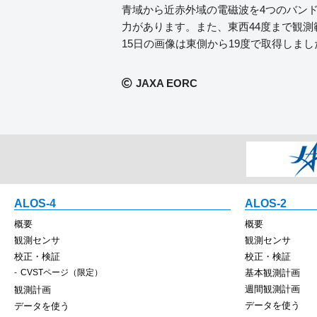
青域から近赤外域の電磁波を4つのバンド
力があります。また、東西44度まで観測範
15日の画像は東側から19度で取得しまし
JAXA EORC
ALOS-4
ALOS-2
概要
概要
観測センサ
観測センサ
校正・検証
校正・検証
CVSTページ（限定）
基本観測計画
週間観測計画
観測計画
データを使う
データを使う