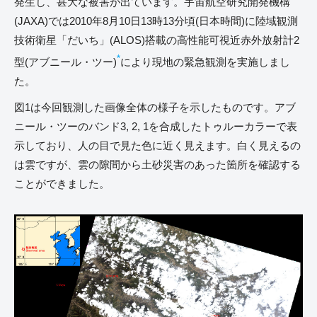
発生し、甚大な被害が出ています。宇宙航空研究開発機構
(JAXA)では2010年8月10日13時13分頃(日本時間)に陸域観測
技術衛星「だいち」(ALOS)搭載の高性能可視近赤外放射計2
*
型(アブニール・ツー)
により現地の緊急観測を実施しまし
た。
図1は今回観測した画像全体の様子を示したものです。アブ
ニール・ツーのバンド3, 2, 1を合成したトゥルーカラーで表
示しており、人の目で見た色に近く見えます。白く見えるの
は雲ですが、雲の隙間から土砂災害のあった箇所を確認する
ことができました。