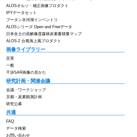
ALOSオルソ・補正画像プロダクト
IPYデータセット
ブータン氷河湖インベントリ
ALOSシリーズ Open and Freeデータ
日本全土の高解像度森林炭素蓄積量マップ
ALOS-2 台風海上風プロダクト
画像ライブラリー
災害
一般
干渉SAR画像の見かた
研究計画・関連会議
会議・ワークショップ
京都・炭素観測計画
研究公募
共通
FAQ
データ検索
お問い合わせ