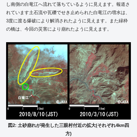
し南側の白竜江へ流れて落ちているように見えます。報道さ
れています土石流や瓦礫でせき止められた白竜江の増水は、
3度に渡る爆破により解消されたように見えます。また緑枠
の橋は、今回の災害により崩れたように見えます。
図2: 土砂崩れが発生した三眼村付近の拡大(それぞれ4km四
方)