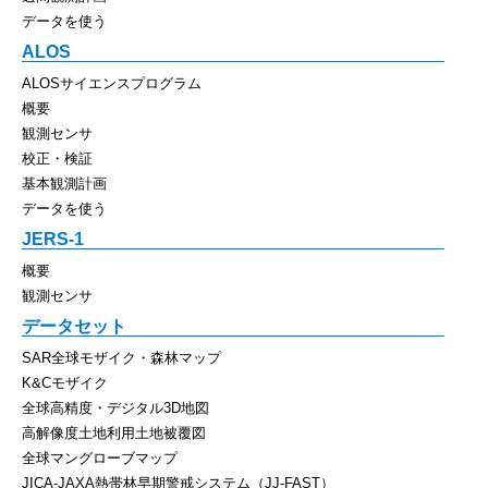
データを使う
ALOS
ALOSサイエンスプログラム
概要
観測センサ
校正・検証
基本観測計画
データを使う
JERS-1
概要
観測センサ
データセット
SAR全球モザイク・森林マップ
K&Cモザイク
全球高精度・デジタル3D地図
高解像度土地利用土地被覆図
全球マングローブマップ
JICA-JAXA熱帯林早期警戒システム（JJ-FAST）