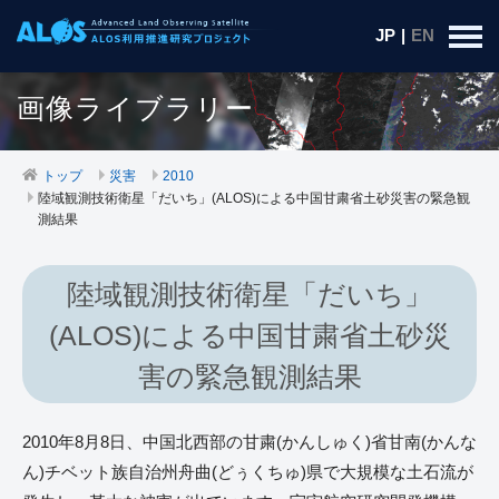
JP
|
EN
画像ライブラリー
トップ
災害
2010
陸域観測技術衛星「だいち」(ALOS)による中国甘粛省土砂災害の緊急観
測結果
陸域観測技術衛星「だいち」
(ALOS)による中国甘粛省土砂災
害の緊急観測結果
2010年8月8日、中国北西部の甘粛(かんしゅく)省甘南(かんな
ん)チベット族自治州舟曲(どぅくちゅ)県で大規模な土石流が