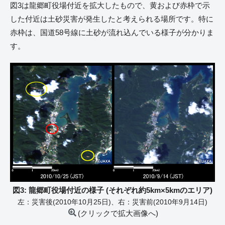
図3は龍郷町役場付近を拡大したもので、黄および赤枠で示
した付近は土砂災害が発生したと考えられる場所です。特に
赤枠は、国道58号線に土砂が流れ込んでいる様子が分かりま
す。
図3: 龍郷町役場付近の様子 (それぞれ約5km×5kmのエリア)
左：災害後(2010年10月25日)、右：災害前(2010年9月14日)
(クリックで拡大画像へ)