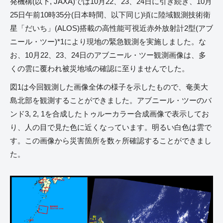
発機構(以下, JAXA)では10月22、23、24日に引き続き、10月
25日午前10時35分(日本時間、以下同じ)頃に陸域観測技術衛
星「だいち」(ALOS)搭載の高性能可視近赤外放射計2型(アブ
ニール・ツー)*1により現地の緊急観測を実施しました。な
お、10月22、23、24日のアブニール・ツー観測画像は、多
くの雲に覆われ被災地域の確認に至りませんでした。
図1は今回観測した画像全体の様子を示したもので、奄美大
島北部を観測することができました。アブニール・ツーのバ
ンド3, 2, 1を合成したトゥルーカラー合成画像で表示してお
り、人の目で見た色に近くなっています。明るい白色は雲で
す。この画像から災害箇所を数ヶ所確認することができまし
た。