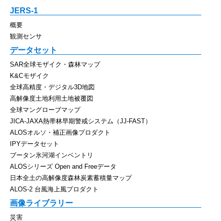
JERS-1
概要
観測センサ
データセット
SAR全球モザイク・森林マップ
K&Cモザイク
全球高精度・デジタル3D地図
高解像度土地利用土地被覆図
全球マングローブマップ
JICA-JAXA熱帯林早期警戒システム（JJ-FAST）
ALOSオルソ・補正画像プロダクト
IPYデータセット
ブータン氷河湖インベントリ
ALOSシリーズ Open and Freeデータ
日本全土の高解像度森林炭素蓄積量マップ
ALOS-2 台風海上風プロダクト
画像ライブラリー
災害