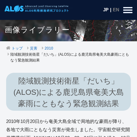
JP
|
EN
画像ライブラリー
トップ
災害
2010
陸域観測技術衛星「だいち」(ALOS)による鹿児島県奄美大島豪雨にとも
なう緊急観測結果
陸域観測技術衛星「だいち」
(ALOS)による鹿児島県奄美大島
豪雨にともなう緊急観測結果
2010年10月20日から奄美大島全域で局地的な豪雨が降り、
各地で大雨にともなう災害が発生しました。宇宙航空研究開