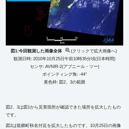
図1:今回観測した画像全体
(クリックで拡大画像へ)
観測日時: 2010年10月25日午前10時35分頃(日本時間)
センサ: AVNIR-2(アブニール・ツー)
ポインティング角: -44°
黄色枠: 図2、3の範囲
図2、3は図1から災害箇所が確認できた場所を拡大したもの
です。
図2は龍郷町秋名付近を拡大したものです。10月25日の画像