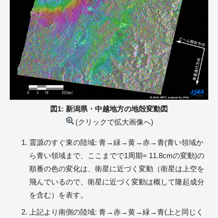
図1: 新潟県・中越地方の地殻変動図
(クリックで拡大画像へ)
震源のすぐ東の陸域: 青→緑→黄→赤→青(青い領域か
ら青い領域まで、ここまでで1周期= 11.8cmの変動)の
順番の色の変化は、衛星に近づく変動（衛星は上空を
飛んでいるので、衛星に近づく変動は概して隆起成分
を含む）を表す。
上記より南側の陸域: 青→赤→黄→緑→青(上と同じく