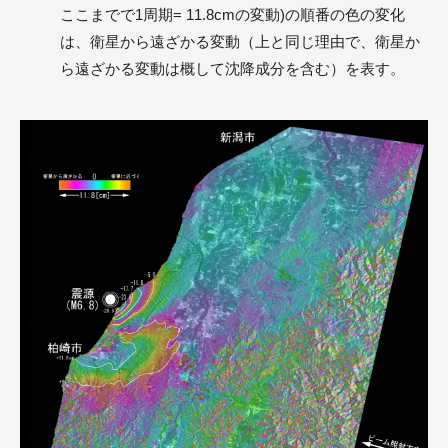
ここまでで1周期= 11.8cmの変動)の順番の色の変化
は、衛星から遠ざかる変動（上と同じ理由で、衛星か
ら遠ざかる変動は概して沈降成分を含む）を表す。