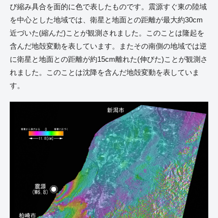
び縮み具合を面的に色で表したものです。震源すぐ東の陸域
を中心とした地域では、衛星と地面との距離が最大約30cm
近づいた(縮んだ)ことが観測されました。このことは隆起を
含んだ地殻変動を表しています。またその南側の地域では逆
に衛星と地面との距離が約15cm離れた(伸びた)ことが観測さ
れました。このことは沈降を含んだ地殻変動を表していま
す。