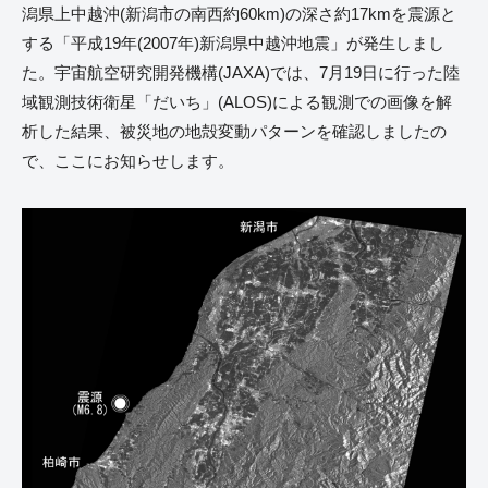
潟県上中越沖(新潟市の南西約60km)の深さ約17kmを震源と
する「平成19年(2007年)新潟県中越沖地震」が発生しまし
た。宇宙航空研究開発機構(JAXA)では、7月19日に行った陸
域観測技術衛星「だいち」(ALOS)による観測での画像を解
析した結果、被災地の地殻変動パターンを確認しましたの
で、ここにお知らせします。