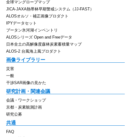
全球マングローブマップ
JICA-JAXA熱帯林早期警戒システム（JJ-FAST）
ALOSオルソ・補正画像プロダクト
IPYデータセット
ブータン氷河湖インベントリ
ALOSシリーズ Open and Freeデータ
日本全土の高解像度森林炭素蓄積量マップ
ALOS-2 台風海上風プロダクト
画像ライブラリー
災害
一般
干渉SAR画像の見かた
研究計画・関連会議
会議・ワークショップ
京都・炭素観測計画
研究公募
共通
FAQ