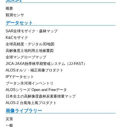
JERS-1
概要
観測センサ
データセット
SAR全球モザイク・森林マップ
K&Cモザイク
全球高精度・デジタル3D地図
高解像度土地利用土地被覆図
全球マングローブマップ
JICA-JAXA熱帯林早期警戒システム（JJ-FAST）
ALOSオルソ・補正画像プロダクト
IPYデータセット
ブータン氷河湖インベントリ
ALOSシリーズ Open and Freeデータ
日本全土の高解像度森林炭素蓄積量マップ
ALOS-2 台風海上風プロダクト
画像ライブラリー
災害
一般