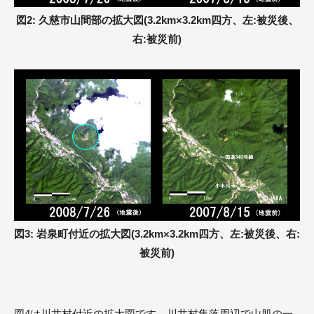
図2: 久慈市山間部の拡大図(3.2km×3.2km四方、左:被災後、
右:被災前)
図3: 岩泉町付近の拡大図(3.2km×3.2km四方、左:被災後、右:
被災前)
図4は川井村付近の拡大図です。川井村集落周辺で山肌の一