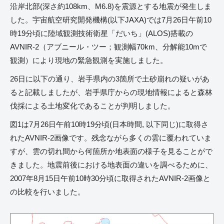
沿岸北部(深さ約108km、M6.8)を震源とする地震が発生しま
した。宇宙航空研究開発機構(以下JAXA)では7月26日午前10
時19分頃に陸域観測技術衛星「だいち」(ALOS)搭載の
AVNIR-2（アブニール・ツー；観測幅70km、分解能10mで
観測）により現地の緊急観測を実施しました。
26日に以下の通り、岩手県内の3箇所で土砂崩れの疑いがあ
ると記載しましたが、岩手県庁からの現地情報によると森林
伐採による土地変化であることが判明しました。
図1は7月26日午前10時19分頃(日本時間, 以下同じ)に取得さ
れたAVNIR-2画像です。残念ながら多くの雲に覆われていま
すが、雲の切れ間から何箇所か地表面の様子を見ることがで
きました。地震前後における地表面の違いを調べるために、
2007年8月15日午前10時30分頃に取得されたAVNIR-2画像と
の比較を行いました。