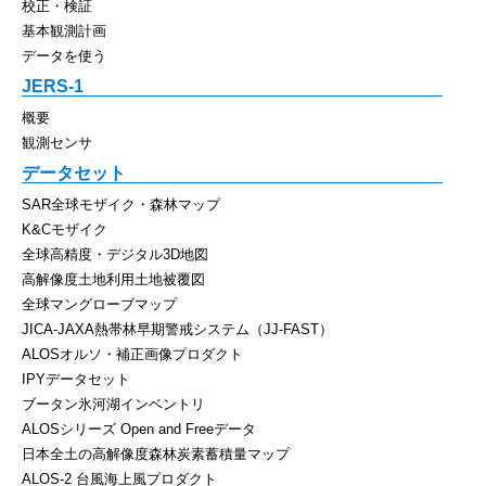
校正・検証
基本観測計画
データを使う
JERS-1
概要
観測センサ
データセット
SAR全球モザイク・森林マップ
K&Cモザイク
全球高精度・デジタル3D地図
高解像度土地利用土地被覆図
全球マングローブマップ
JICA-JAXA熱帯林早期警戒システム（JJ-FAST）
ALOSオルソ・補正画像プロダクト
IPYデータセット
ブータン氷河湖インベントリ
ALOSシリーズ Open and Freeデータ
日本全土の高解像度森林炭素蓄積量マップ
ALOS-2 台風海上風プロダクト