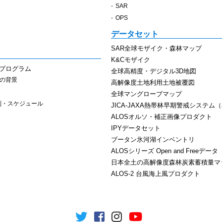
SAR
OPS
データセット
SAR全球モザイク・森林マップ
K&Cモザイク
スプログラム
全球高精度・デジタル3D地図
その背景
高解像度土地利用土地被覆図
全球マングローブマップ
制・スケジュール
JICA-JAXA熱帯林早期警戒システム（J
ALOSオルソ・補正画像プロダクト
IPYデータセット
ブータン氷河湖インベントリ
ALOSシリーズ Open and Freeデータ
日本全土の高解像度森林炭素蓄積量マ
ALOS-2 台風海上風プロダクト