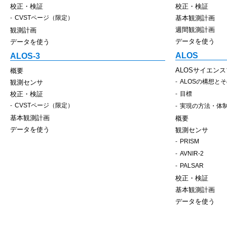
校正・検証
校正・検証
CVSTページ（限定）
基本観測計画
週間観測計画
観測計画
データを使う
データを使う
ALOS
ALOS-3
ALOSサイエン
概要
ALOSの構想と
観測センサ
校正・検証
目標
CVSTページ（限定）
実現の方法・体
基本観測計画
概要
データを使う
観測センサ
PRISM
AVNIR-2
PALSAR
校正・検証
基本観測計画
データを使う