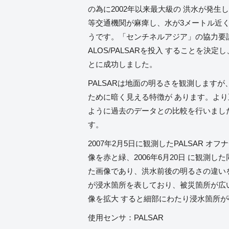
の為に2002年以来最大級の 洪水が発
等交通機関が麻痺し、水が3メートル近く
うです。「センチネルアジア」の協力要請
ALOS/PALSARを投入 することを決
とに成功しました。
PALSARは地面の明るさを観測します
ために暗く見える特徴が あります。よ
ように過去のデータとの比較を行いまし
す。
2007年2月5日に観測したPALSAR オフナ
像を赤と緑、2006年6月20日 に観測
た画像であり、洪水前後の明るさの違い
が浸水箇所を表しており、被災箇所が広
像を拡大 すると細部にわたり浸水箇所
使用センサ：PALSAR