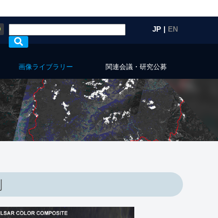
Q
JP
|
EN
画像ライブラリー
関連会議・研究公募
測