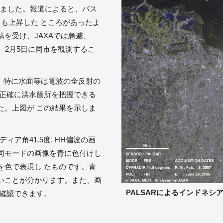
生しました。報道によると、バス
も上昇した ところがあったよ
を受け、JAXAでは急遽、
定し、2月5日に同市を観測するこ
が、特に水面等は電波の全反射の
り正確に洪水箇所を把握できる
た。上図が この結果を示しま
ディア角41.5度, HH偏波の画
した同モードの画像を青に色付けし
を色で表現し たものです。青
いことが分かります。また、画
PALSARによるインドネシ
が確認できます。