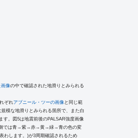
た画像
の中で確認された地滑りとみられる
それぞれ
アブニール・ツーの画像
と同じ範
0mの大規模な地滑りとみられる箇所で、また白
す。図5は地震前後のPALSAR強度画像
の西側では青→紫→赤→黄→緑→青の色の変
を表わします。)が3周期確認されるため