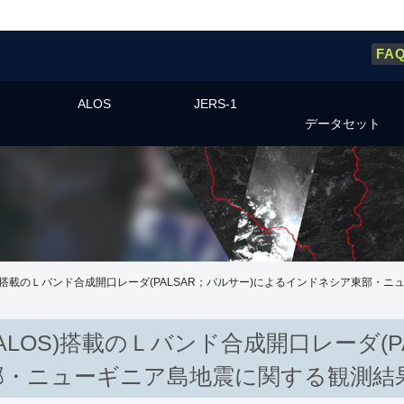
FA
ALOS
JERS-1
データセット
)搭載のＬバンド合成開口レーダ(PALSAR；パルサー)によるインドネシア東部・ニ
LOS)搭載のＬバンド合成開口レーダ(P
・ニューギニア島地震に関する観測結果