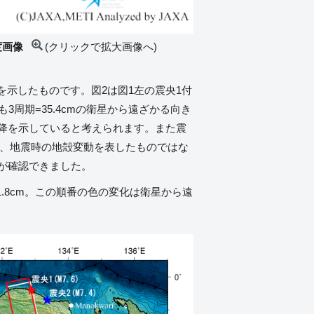
強度画像
(クリックで拡大画像へ)
像を示したものです。図2は図1左の震央1付
周期=35.4cmの衛星から遠ざかる向き
降を示していると考えられます。また震
われ、地震時の地殻変動を表したものではな
が確認できました。
1.8cm。この順番の色の変化は衛星から遠