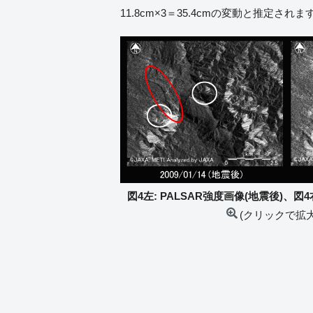
11.8cm×3＝35.4cmの変動と推定されま
図4左: PALSAR強度画像(地震後)、図4
(クリックで拡