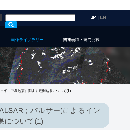
Q
JP
|
EN
画像ライブラリー
関連会議・研究公募
ューギニア島地震に関する観測結果について(1)
ALSAR；パルサー)によるイン
について(1)