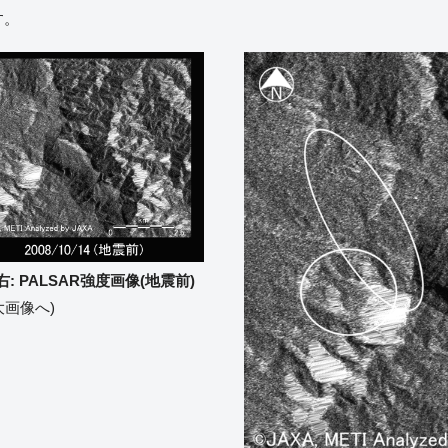
す。
右: PALSAR強度画像(地震前)
大画像へ)