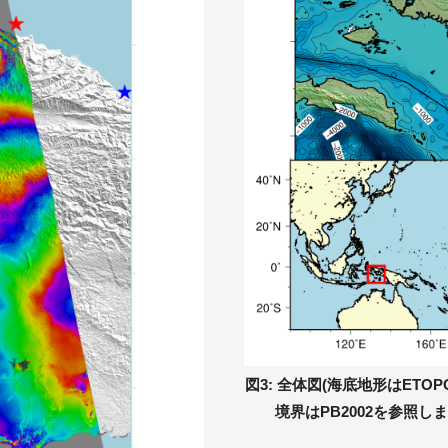
図3: 全体図(海底地形はETO
境界はPB2002を参照し