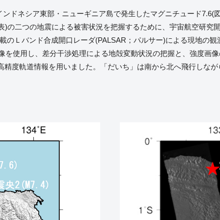
にインドネシア東部・ニューギニア島で発生したマグニチュード7.6(図
発表)の二つの地震による被害状況を把握するために、宇宙航空研究開発機
搭載のＬバンド合成開口レーダ(PALSAR；パルサー)による現地の
の画像を使用し、差分干渉処理による地殻変動状況の把握と、強度画
高精度軌道情報を用いました。「だいち」は南から北へ飛行しながら