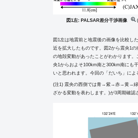
図1左: PALSAR差分干渉画像
図1左は地震前と地震後の画像を比較した差
近を拡大したものです。図2から震央1の
の地殻変動があったことがわかります。
央1からおよそ100km南と300km南
いと思われます。今回の「だいち」によ
(注1) 震央の西側では青→紫→赤→黄→
ざかる変動を表わします。)が3周期確認され