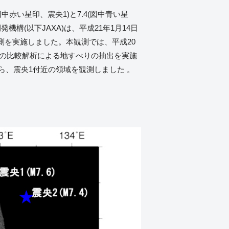
中赤い星印、震央1)と7.4(図中青い星
構(以下JAXA)は、平成21年1月14日
観測を実施しました。本観測では、平成20
像の比較解析による地すべりの抽出を実施
、震央1付近の領域を観測しました 。