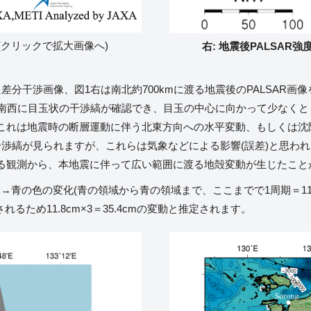
(クリックで拡大画像へ)
右: 地震後PALSAR
分干渉画像、図1右は南北約700kmに渡る地震後のPALSAR画
南西に目玉状の干渉縞が確認でき、目玉の中心に向かって少なくとも3
これは地震時の断層運動に伴う北東方向への水平変動、もしくは沈
にも干渉縞が見られますが、これらは気象などによる影響(誤差)と思
る観測から、本地震に伴って広い範囲に渡る地殻変動が生じたこと
緑→青の色の変化(青の領域から青の領域まで、ここまでで1周期＝1
るため11.8cm×3＝35.4cmの変動と推定されます。