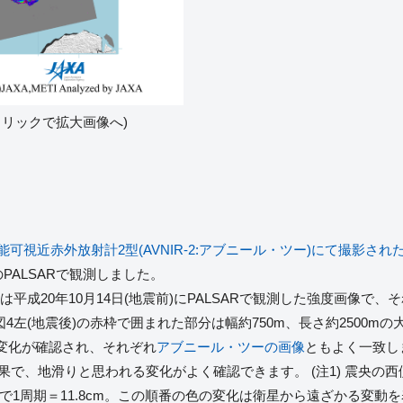
クリックで拡大画像へ)
可視近赤外放射計2型(AVNIR-2:アブニール・ツー)にて撮影され
PALSARで観測しました。
右は平成20年10月14日(地震前)にPALSARで観測した強度画像で、
ます。図4左(地震後)の赤枠で囲まれた部分は幅約750m、長さ約250
変化が確認され、それぞれ
アブニール・ツーの画像
ともよく一致しま
結果で、地滑りと思われる変化がよく確認できます。 (注1) 震央
で1周期＝11.8cm。この順番の色の変化は衛星から遠ざかる変動