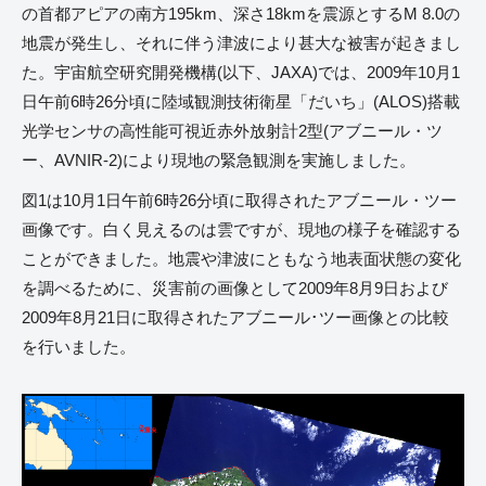
の首都アピアの南方195km、深さ18kmを震源とするM 8.0の
地震が発生し、それに伴う津波により甚大な被害が起きまし
た。宇宙航空研究開発機構(以下、JAXA)では、2009年10月1
日午前6時26分頃に陸域観測技術衛星「だいち」(ALOS)搭載
光学センサの高性能可視近赤外放射計2型(アブニール・ツ
ー、AVNIR-2)により現地の緊急観測を実施しました。
図1は10月1日午前6時26分頃に取得されたアブニール・ツー
画像です。白く見えるのは雲ですが、現地の様子を確認する
ことができました。地震や津波にともなう地表面状態の変化
を調べるために、災害前の画像として2009年8月9日および
2009年8月21日に取得されたアブニール･ツー画像との比較
を行いました。