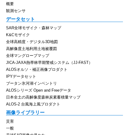
概要
観測センサ
データセット
SAR全球モザイク・森林マップ
K&Cモザイク
全球高精度・デジタル3D地図
高解像度土地利用土地被覆図
全球マングローブマップ
JICA-JAXA熱帯林早期警戒システム（JJ-FAST）
ALOSオルソ・補正画像プロダクト
IPYデータセット
ブータン氷河湖インベントリ
ALOSシリーズ Open and Freeデータ
日本全土の高解像度森林炭素蓄積量マップ
ALOS-2 台風海上風プロダクト
画像ライブラリー
災害
一般