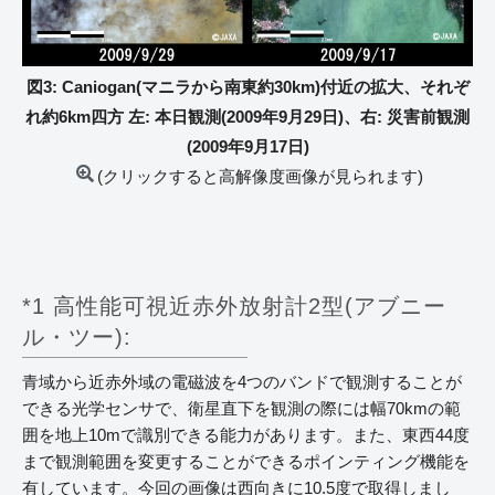
図3: Caniogan(マニラから南東約30km)付近の拡大、それぞ
れ約6km四方 左: 本日観測(2009年9月29日)、右: 災害前観測
(2009年9月17日)
(クリックすると高解像度画像が見られます)
*1 高性能可視近赤外放射計2型(アブニー
ル・ツー):
青域から近赤外域の電磁波を4つのバンドで観測することが
できる光学センサで、衛星直下を観測の際には幅70kmの範
囲を地上10mで識別できる能力があります。また、東西44度
まで観測範囲を変更することができるポインティング機能を
有しています。今回の画像は西向きに10.5度で取得しまし