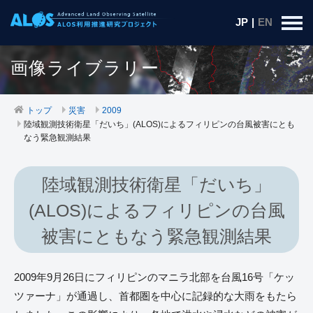
JP
|
EN
画像ライブラリー
トップ
災害
2009
陸域観測技術衛星「だいち」(ALOS)によるフィリピンの台風被害にとも
なう緊急観測結果
陸域観測技術衛星「だいち」
(ALOS)によるフィリピンの台風
被害にともなう緊急観測結果
2009年9月26日にフィリピンのマニラ北部を台風16号「ケッ
ツァーナ」が通過し、首都圏を中心に記録的な大雨をもたら