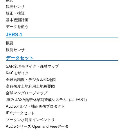
観測センサ
校正・検証
基本観測計画
データを使う
JERS-1
概要
観測センサ
データセット
SAR全球モザイク・森林マップ
K&Cモザイク
全球高精度・デジタル3D地図
高解像度土地利用土地被覆図
全球マングローブマップ
JICA-JAXA熱帯林早期警戒システム（JJ-FAST）
ALOSオルソ・補正画像プロダクト
IPYデータセット
ブータン氷河湖インベントリ
ALOSシリーズ Open and Freeデータ