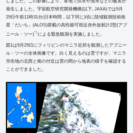
しました。この影響により、各地で洪水や浸水などの被害が
発生しました。宇宙航空研究開発機構(以下, JAXA)では9月
29日午前11時31分(日本時間，以下同じ)頃に陸域観測技術衛
星「だいち」(ALOS)搭載の高性能可視近赤外放射計2型(アブ
*1
ニール・ツー)
による緊急観測を実施しました。
図1は9月29日にフィリピンのマニラ近郊を観測したアブニー
ル・ツーの全体画像です。白く見えるのは雲ですが、マニラ
市街地の北西と南の付近は雲の間から地表の様子を確認する
ことができました。