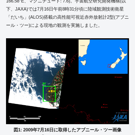
166.58°E、マグニチュード: 7.6)。宇宙航空研究開発機構(以
下、JAXA)では7月16日午前8時31分頃に陸域観測技術衛星
「だいち」(ALOS)搭載の高性能可視近赤外放射計2型(アブニ
ール・ツー)による現地の観測を実施しました。
図1: 2009年7月16日に取得したアブニール・ツー画像