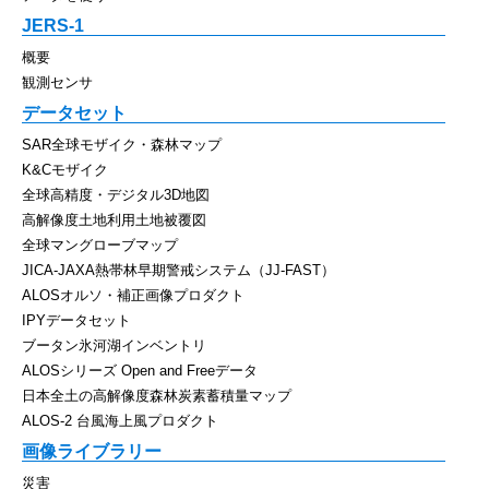
JERS-1
概要
観測センサ
データセット
SAR全球モザイク・森林マップ
K&Cモザイク
全球高精度・デジタル3D地図
高解像度土地利用土地被覆図
全球マングローブマップ
JICA-JAXA熱帯林早期警戒システム（JJ-FAST）
ALOSオルソ・補正画像プロダクト
IPYデータセット
ブータン氷河湖インベントリ
ALOSシリーズ Open and Freeデータ
日本全土の高解像度森林炭素蓄積量マップ
ALOS-2 台風海上風プロダクト
画像ライブラリー
災害