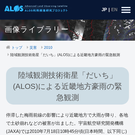
JP
|
EN
画像ライブラリー
トップ
災害
2010
陸域観測技術衛星「だいち」(ALOS)による近畿地方豪雨の緊急観測
陸域観測技術衛星「だいち」
(ALOS)による近畿地方豪雨の緊
急観測
停滞した梅雨前線の影響により近畿地方で大雨が降り、各地
で土砂崩れなどの被害が出ました。宇宙航空研究開発機構
(JAXA)では2010年7月18日10時45分頃(日本時間、以下同じ)