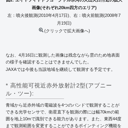
画像(それぞれ20km四方のエリア)
左：噴火後観測(2010年4月17日)、右：噴火前観測(2008年7
月19日)
(クリックで拡大画像へ)
なお、4月16日に観測した画像は残念ながら雲のため地表面
の様子を確認することはできませんでした。
JAXAでは今後も当該地域を継続して観測する予定です。
* 高性能可視近赤外放射計2型(アブニー
ル・ツー):
青域から近赤外域の電磁波を4つのバンドで観測することが
できる光学センサで、衛星直下を観測の際には幅70kmの範
囲を地上10mで識別できる能力があります。また、東西44度
まで観測範囲を変更することができるポインティング機能を