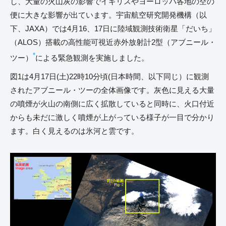
し、大量の火山灰の影響でイギリスやヨーロッパ各地の空の
便に大きな影響が出ています。宇宙航空研究開発機構（以
下、JAXA）では4月16、17日に陸域観測技術衛星「だいち」
（ALOS）搭載の高性能可視近赤外放射計2型（アブニール・
*
ツー）
による緊急観測を実施しました。
図1は4月17日(土)22時10分頃(日本時間、以下同じ）に観測
されたアブニール・ツーの全体画像です。灰色に見える大量
の噴煙が火山の南側に広く拡散していると同時に、火口付近
からも未だに激しく噴煙が上がっている様子が一目で分かり
ます。白く見えるのは氷河と雲です。