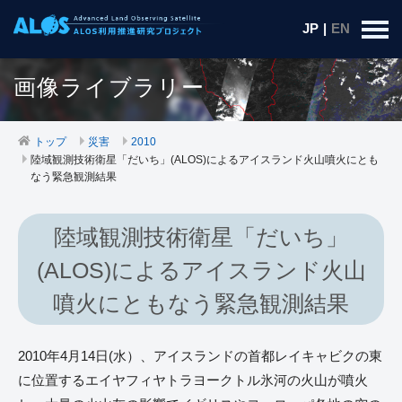
JP
|
EN
画像ライブラリー
トップ
災害
2010
陸域観測技術衛星「だいち」(ALOS)によるアイスランド火山噴火にとも
なう緊急観測結果
陸域観測技術衛星「だいち」
(ALOS)によるアイスランド火山
噴火にともなう緊急観測結果
2010年4月14日(水）、アイスランドの首都レイキャビクの東
に位置するエイヤフィヤトラヨークトル氷河の火山が噴火