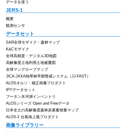
データを使う
JERS-1
概要
観測センサ
データセット
SAR全球モザイク・森林マップ
K&Cモザイク
全球高精度・デジタル3D地図
高解像度土地利用土地被覆図
全球マングローブマップ
JICA-JAXA熱帯林早期警戒システム（JJ-FAST）
ALOSオルソ・補正画像プロダクト
IPYデータセット
ブータン氷河湖インベントリ
ALOSシリーズ Open and Freeデータ
日本全土の高解像度森林炭素蓄積量マップ
ALOS-2 台風海上風プロダクト
画像ライブラリー