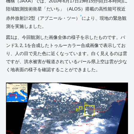
機構（JAXA）では、2010年6月17日19時15分頃(日本時間)に
陸域観測技術衛星「だいち」（ALOS）搭載の高性能可視近
*
赤外放射計2型（アブニール・ツー）
により、現地の緊急観
測を実施しました。
図1は、今回観測した画像全体の様子を示したものです。バ
ンド3, 2, 1を合成したトゥルーカラー合成画像で表示してお
り、人の目で見た色に近くなっています。白く見えるのは雲
ですが、洪水被害が報道されているバール県上空は雲が少な
く地表面の様子を確認することができました。