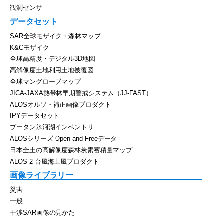
観測センサ
データセット
SAR全球モザイク・森林マップ
K&Cモザイク
全球高精度・デジタル3D地図
高解像度土地利用土地被覆図
全球マングローブマップ
JICA-JAXA熱帯林早期警戒システム（JJ-FAST）
ALOSオルソ・補正画像プロダクト
IPYデータセット
ブータン氷河湖インベントリ
ALOSシリーズ Open and Freeデータ
日本全土の高解像度森林炭素蓄積量マップ
ALOS-2 台風海上風プロダクト
画像ライブラリー
災害
一般
干渉SAR画像の見かた