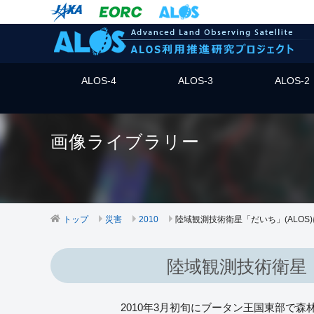
ALOS-4
ALOS-3
ALOS-2
画像ライブラリー
トップ
災害
2010
陸域観測技術衛星「だいち」(ALO
陸域観測技術衛星
2010年3月初旬にブータン王国東部で