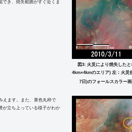
認でき、焼失範囲がすぐ近くま
図3: 火災により焼失した
4km×4kmのエリア) 左：火災後(
7日)のフォールスカラー画
くみえます。また、黄色丸枠で
煙が立ち上っている様子がわか