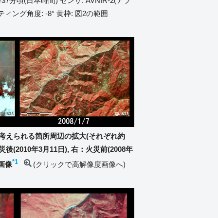
37分頃(日本時間) センサ: AVNIR-2(アブ
ィング角度: -8° 黄枠: 図2の範囲
と考えられる箇所周辺の拡大(それぞれ約
後(2010年3月11日), 右：火災前(2008年
*1
画像
(クリックで高解像度画像へ)