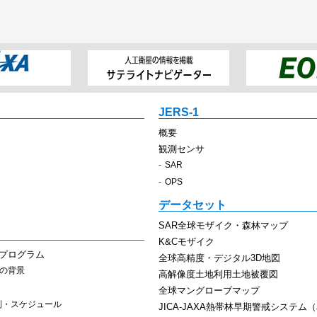
JERS-1
概要
観測センサ
SAR
OPS
データセット
SAR全球モザイク・森林マップ
K&Cモザイク
スプログラム
全球高精度・デジタル3D地図
その背景
高解像度土地利用土地被覆図
全球マングローブマップ
制・スケジュール
JICA-JAXA熱帯林早期警戒システム（J