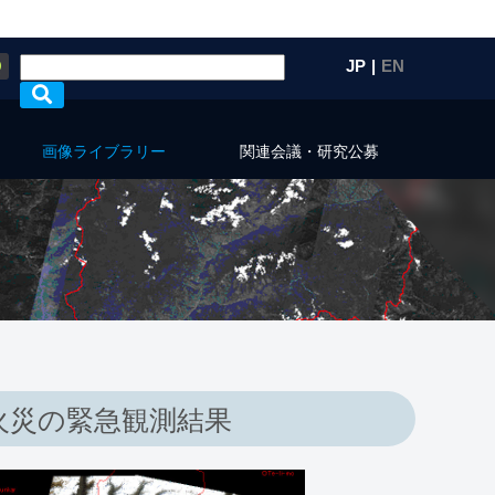
Q
JP
|
EN
画像ライブラリー
関連会議・研究公募
火災の緊急観測結果