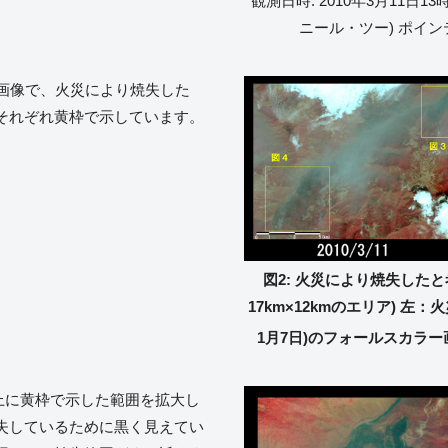
観測日時: 2010年3月11日13時
ニール・ツー) ポインテ
た画像で、火災により焼失した
それぞれ黄枠で示しています。
図2: 火災により焼失した
17km×12kmのエリア) 左：火災
1月7日)のフォールスカラー
右上に黄枠で示した範囲を拡大し
失しているために黒く見えてい