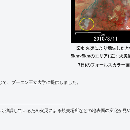
図4: 火災により焼失した
5km×5kmのエリア) 左：火災後(
7日)のフォールスカラー画
じて、ブータン王立大学に提供しました。
い、植生を赤く強調しているため火災による焼失場所などの地表面の変化が