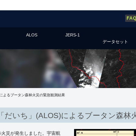
FA
ALOS
JERS-1
データセット
S)によるブータン森林火災の緊急観測結果
「だいち」(ALOS)によるブータン森林
森林火災が発生しました。宇宙航