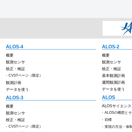
ALOS-4
ALOS-2
概要
概要
観測センサ
観測センサ
校正・検証
校正・検証
CVSTページ（限定）
基本観測計画
週間観測計画
観測計画
データを使う
データを使う
ALOS
ALOS-3
ALOSサイエン
概要
ALOSの構想と
観測センサ
校正・検証
目標
CVSTページ（限定）
実現の方法・体