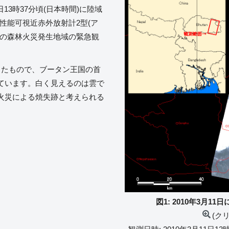
1日13時37分頃(日本時間)に陸域
高性能可視近赤外放射計2型(ア
部の森林火災発生地域の緊急観
したもので、ブータン王国の首
しています。白く見えるのは雲で
火災による焼失跡と考えられる
図1: 2010年3月
(ク