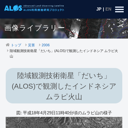
JP
|
EN
画像ライブラリー
トップ
災害
2006
陸域観測技術衛星「だいち」(ALOS)で観測したインドネシア ムラピ火
山
陸域観測技術衛星「だいち」
(ALOS)で観測したインドネシア
ムラピ火山
図: 平成18年4月29日11時40分頃のムラピ山の様子