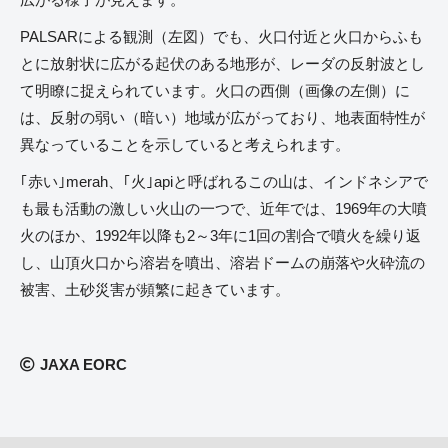
PALSARによる観測（左図）でも、火口付近と火口からふも
とに放射状に広がる起伏のある地形が、レーダの反射波とし
て明瞭に捉えられています。火口の西側（画像の左側）に
は、反射の弱い（暗い）地域が広がっており、地表面特性が
異なっていることを示していると考えられます。
｢赤い｣merah、｢火｣apiと呼ばれるこの山は、インドネシアで
も最も活動の激しい火山の一つで、近年では、1969年の大噴
火のほか、1992年以降も2～3年に1回の割合で噴火を繰り返
し、山頂火口から溶岩を噴出、溶岩ドームの崩落や火砕流の
被害、土砂災害が頻繁に起きています。
JAXA EORC