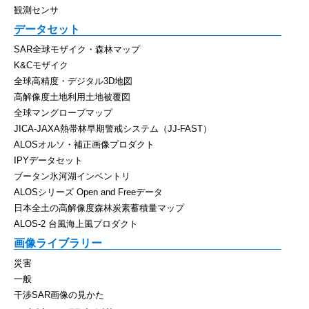
観測センサ
データセット
SAR全球モザイク・森林マップ
K&Cモザイク
全球高精度・デジタル3D地図
高解像度土地利用土地被覆図
全球マングローブマップ
JICA-JAXA熱帯林早期警戒システム（JJ-FAST）
ALOSオルソ・補正画像プロダクト
IPYデータセット
ブータン氷河湖インベントリ
ALOSシリーズ Open and Freeデータ
日本全土の高解像度森林炭素蓄積量マップ
ALOS-2 台風海上風プロダクト
画像ライブラリー
災害
一般
干渉SAR画像の見かた