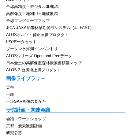
全球高精度・デジタル3D地図
高解像度土地利用土地被覆図
全球マングローブマップ
JICA-JAXA熱帯林早期警戒システム（JJ-FAST）
ALOSオルソ・補正画像プロダクト
IPYデータセット
ブータン氷河湖インベントリ
ALOSシリーズ Open and Freeデータ
日本全土の高解像度森林炭素蓄積量マップ
ALOS-2 台風海上風プロダクト
画像ライブラリー
災害
一般
干渉SAR画像の見かた
研究計画・関連会議
会議・ワークショップ
京都・炭素観測計画
研究公募