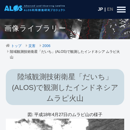
JP
|
EN
画像ライブラリー
トップ
災害
2006
陸域観測技術衛星「だいち」(ALOS)で観測したインドネシア ムラピ火
山
陸域観測技術衛星「だいち」
(ALOS)で観測したインドネシア
ムラピ火山
図: 平成18年4月27日のムラピ山の様子