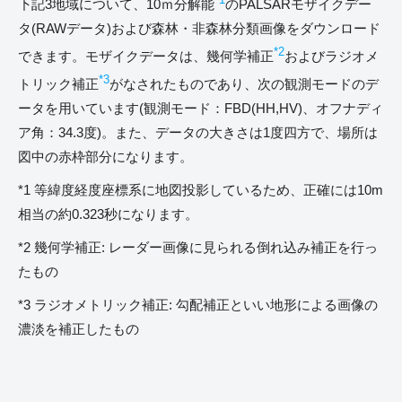
下記3地域について、10ｍ分解能
のPALSARモザイクデー
タ(RAWデータ)および森林・非森林分類画像をダウンロード
*2
できます。モザイクデータは、幾何学補正
およびラジオメ
*3
トリック補正
がなされたものであり、次の観測モードのデ
ータを用いています(観測モード：FBD(HH,HV)、オフナディ
ア角：34.3度)。また、データの大きさは1度四方で、場所は
図中の赤枠部分になります。
*1 等緯度経度座標系に地図投影しているため、正確には10m
相当の約0.323秒になります。
*2 幾何学補正: レーダー画像に見られる倒れ込み補正を行っ
たもの
*3 ラジオメトリック補正: 勾配補正といい地形による画像の
濃淡を補正したもの