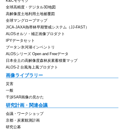
K&Cモザイク
全球高精度・デジタル3D地図
高解像度土地利用土地被覆図
全球マングローブマップ
JICA-JAXA熱帯林早期警戒システム（JJ-FAST）
ALOSオルソ・補正画像プロダクト
IPYデータセット
ブータン氷河湖インベントリ
ALOSシリーズ Open and Freeデータ
日本全土の高解像度森林炭素蓄積量マップ
ALOS-2 台風海上風プロダクト
画像ライブラリー
災害
一般
干渉SAR画像の見かた
研究計画・関連会議
会議・ワークショップ
京都・炭素観測計画
研究公募