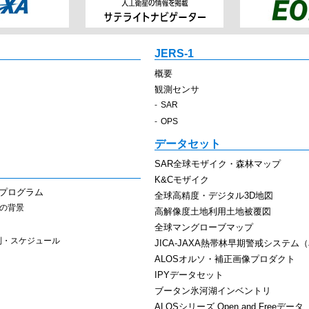
JERS-1
概要
観測センサ
SAR
OPS
データセット
SAR全球モザイク・森林マップ
K&Cモザイク
スプログラム
全球高精度・デジタル3D地図
その背景
高解像度土地利用土地被覆図
全球マングローブマップ
制・スケジュール
JICA-JAXA熱帯林早期警戒システム（J
ALOSオルソ・補正画像プロダクト
IPYデータセット
ブータン氷河湖インベントリ
ALOSシリーズ Open and Freeデータ