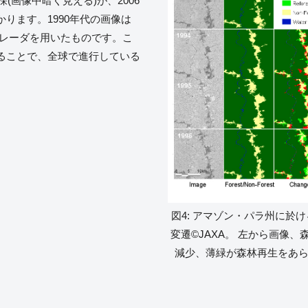
(画像中暗く見える)が、2006
ります。1990年代の画像は
号｣のレーダを用いたものです。こ
ることで、全球で進行している
図4: アマゾン・パラ州に於け
変遷©JAXA。 左から画像
減少、薄緑が森林再生をあらわ