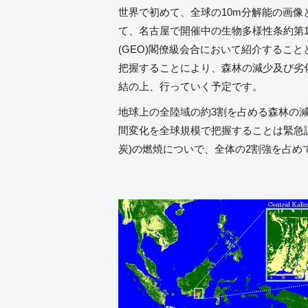
世界で初めて、全球の10m分解能の画像と
て、名古屋で開催中の生物多様性条約第10
(GEO)閣僚級会合において紹介する
把握することにより、森林の減少及び劣
結の上、行っていく予定です。
地球上の全陸域の約3割を占める森林の
間変化を全球規模で把握することは緊急
炭)の燃焼についで、全体の2割強を占