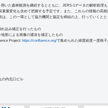
ARを用いた森林観測を継続するとともに、JERS-1データの解析処理
炭素量変化も含めて把握する予定です。また、これらの情報の高精
布は、この一環として協力機関と協定を締結の上、行っていくととも
る倒れ込み補正を行ったもの
いい地形による画像の濃淡を補正したもの
e Project:
https://confluence.org/
で集められた緯度経度一度格子
5 丸の内北口ビル