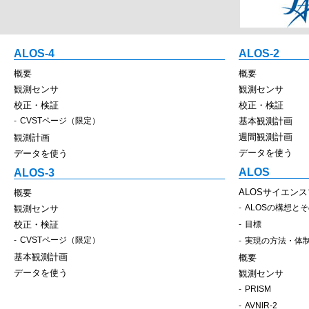
ALOS-4
ALOS-2
概要
概要
観測センサ
観測センサ
校正・検証
校正・検証
CVSTページ（限定）
基本観測計画
週間観測計画
観測計画
データを使う
データを使う
ALOS
ALOS-3
ALOSサイエン
概要
ALOSの構想と
観測センサ
校正・検証
目標
CVSTページ（限定）
実現の方法・体
基本観測計画
概要
データを使う
観測センサ
PRISM
AVNIR-2