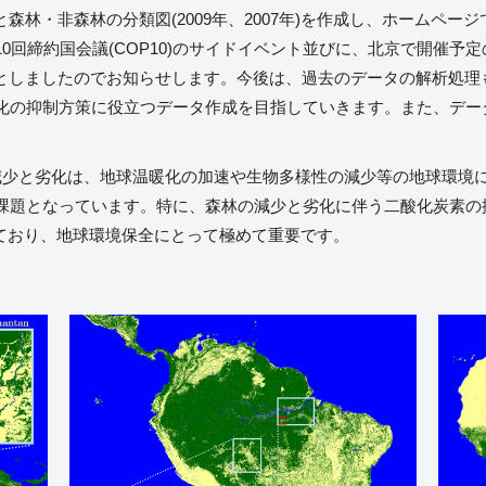
森林・非森林の分類図(2009年、2007年)を作成し、ホームペ
回締約国会議(COP10)のサイドイベント並びに、北京で開催予定
こととしましたのでお知らせします。今後は、過去のデータの解析処
化の抑制方策に役立つデータ作成を目指していきます。また、デー
減少と劣化は、地球温暖化の加速や生物多様性の減少等の地球環境
課題となっています。特に、森林の減少と劣化に伴う二酸化炭素の
めており、地球環境保全にとって極めて重要です。