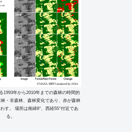
る1993年から2010年までの森林の時間的
、森林・非森林、森林変化であり、赤が森林
す。 場所は南緯8°、西経55°付近であ
る。