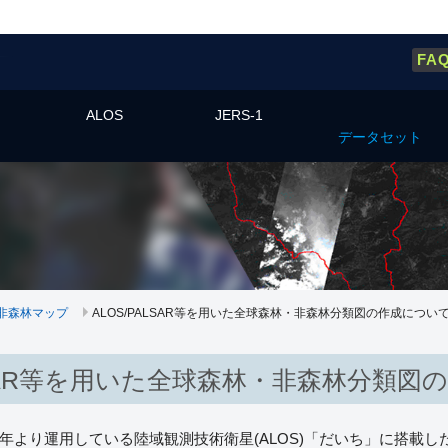
FA
ALOS
JERS-1
データセット
林・非森林マップ
ALOS/PALSAR等を用いた全球森林・非森林分類図の作成につい
ALSAR等を用いた全球森林・非森林分類図
06年より運用している陸域観測技術衛星(ALOS)「だいち」に搭載した