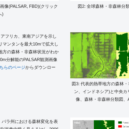
像(PALSAR, FBD)(クリック
図2: 全球森林・非森林分類
)
、アフリカ、東南アジアを示し
マンタンを最大10mで拡大し
地方の森林・非森林状況がわか
0m分解能のPALSAR観測画像
ちらのページ
からダウンロー
図3: 代表的熱帯地方の森林
ン、インドネシア)と中央カ
像、森林・非森林分類図、AV
ゾン・パラ州における森林変化を表