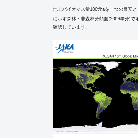
地上バイオマス量100t/haを一つの目
に示す森林・非森林分類図(2009年分
確認しています。