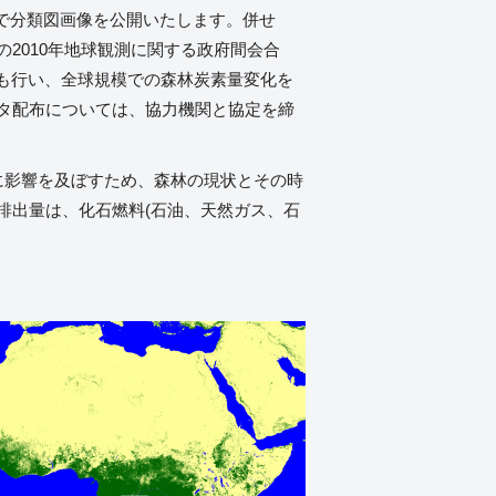
ージで分類図画像を公開いたします。併せ
の2010年地球観測に関する政府間会合
理も行い、全球規模での森林炭素量変化を
タ配布については、協力機関と協定を締
に影響を及ぼすため、森林の現状とその時
排出量は、化石燃料(石油、天然ガス、石