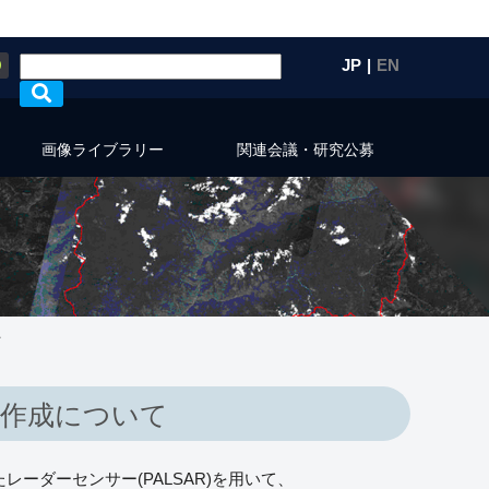
Q
JP
|
EN
画像ライブラリー
関連会議・研究公募
て
の作成について
レーダーセンサー(PALSAR)を用いて、