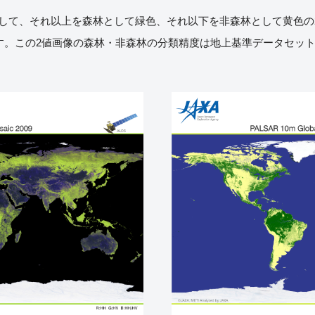
安として、それ以上を森林として緑色、それ以下を非森林として黄色の2
)です。この2値画像の森林・非森林の分類精度は地上基準データセッ