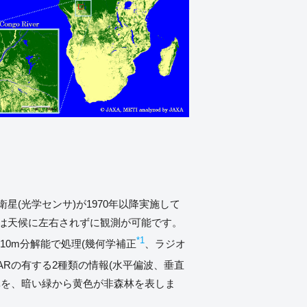
(光学センサ)が1970年以降実施して
は天候に左右されずに観測が可能です。
*1
を10m分解能で処理(幾何学補正
、ラジオ
SARの有する2種類の情報(水平偏波、垂直
林を、暗い緑から黄色が非森林を表しま