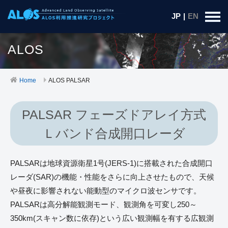
JP
|
EN
ALOS
Home
ALOS PALSAR
PALSAR フェーズドアレイ方式
Ｌバンド合成開口レーダ
PALSARは地球資源衛星1号(JERS-1)に搭載された合成開口
レーダ(SAR)の機能・性能をさらに向上させたもので、天候
や昼夜に影響されない能動型のマイクロ波センサです。
PALSARは高分解能観測モード、観測角を可変し250～
350km(スキャン数に依存)という広い観測幅を有する広観測