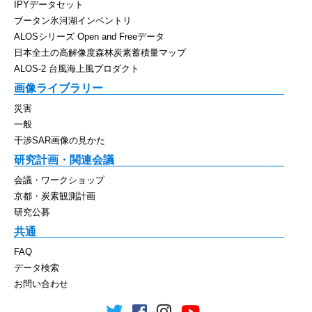
IPYデータセット
ブータン氷河湖インベントリ
ALOSシリーズ Open and Freeデータ
日本全土の高解像度森林炭素蓄積量マップ
ALOS-2 台風海上風プロダクト
画像ライブラリー
災害
一般
干渉SAR画像の見かた
研究計画・関連会議
会議・ワークショップ
京都・炭素観測計画
研究公募
共通
FAQ
データ検索
お問い合わせ