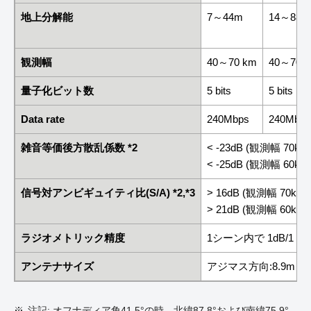
地上分解能
7～44m
14～88m
観測幅
40～70 km
40～70 
量子化ビット数
5 bits
5 bits
Data rate
240Mbps
240Mbps
雑音等価後方散乱係数 *2
< -23dB (観測幅 70km
< -25dB (観測幅 60km
信号対アンビギュイティ比(S/A) *2,*3
> 16dB (観測幅 70km)
> 21dB (観測幅 60km)
ラジオメトリック精度
1シーン内で 1dB/1 軌
アンテナサイズ
アジマス方向:8.9m x
注記: オフナディア角41.5°の時、北緯87.8°および南緯75.9°