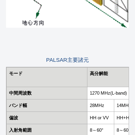
PALSAR主要諸元
モード
高分解能
中間周波数
1270 MHz(L-band)
バンド幅
28MHz
14MHz
偏波
HH or VV
HH+HV 
入射角範囲
8～60°
8～60°