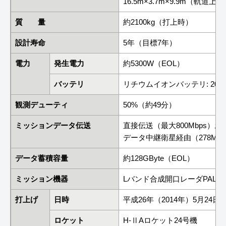
16.5m×3.7m×9.9m（軌道上）
質 量
約2100kg（打上時）
設計寿命
5年（目標7年）
電力
発生電力
約5300W（EOL）
バッテリ
リチウムイオンバッテリ: 200A
観測デューティ
50%（約49分）
ミッションデータ伝送
直接伝送（最大800Mbps）お
データ中継衛星経由（278Mbp
データ蓄積容量
約128GByte（EOL）
ミッション機器
Lバンド合成開口レーダPALSA
打上げ
日時
平成26年（2014年）5月24日
ロケット
H-ⅡAロケット24号機