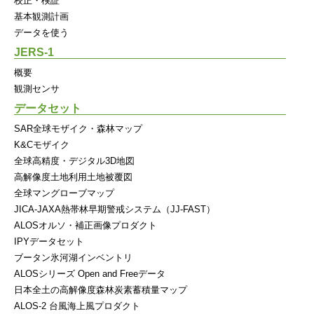
校正・検証
基本観測計画
データを使う
JERS-1
概要
観測センサ
データセット
SAR全球モザイク・森林マップ
K&Cモザイク
全球高精度・デジタル3D地図
高解像度土地利用土地被覆図
全球マングローブマップ
JICA-JAXA熱帯林早期警戒システム（JJ-FAST）
ALOSオルソ・補正画像プロダクト
IPYデータセット
ブータン氷河湖インベントリ
ALOSシリーズ Open and Freeデータ
日本全土の高解像度森林炭素蓄積量マップ
ALOS-2 台風海上風プロダクト