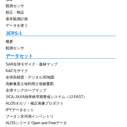
観測センサ
校正・検証
基本観測計画
データを使う
JERS-1
概要
観測センサ
データセット
SAR全球モザイク・森林マップ
K&Cモザイク
全球高精度・デジタル3D地図
高解像度土地利用土地被覆図
全球マングローブマップ
JICA-JAXA熱帯林早期警戒システム（JJ-FAST）
ALOSオルソ・補正画像プロダクト
IPYデータセット
ブータン氷河湖インベントリ
ALOSシリーズ Open and Freeデータ