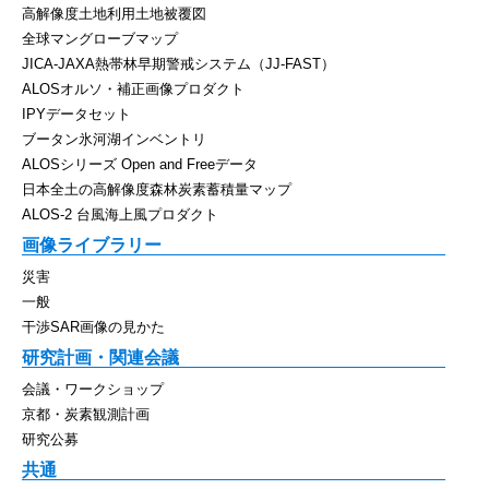
高解像度土地利用土地被覆図
全球マングローブマップ
JICA-JAXA熱帯林早期警戒システム（JJ-FAST）
ALOSオルソ・補正画像プロダクト
IPYデータセット
ブータン氷河湖インベントリ
ALOSシリーズ Open and Freeデータ
日本全土の高解像度森林炭素蓄積量マップ
ALOS-2 台風海上風プロダクト
画像ライブラリー
災害
一般
干渉SAR画像の見かた
研究計画・関連会議
会議・ワークショップ
京都・炭素観測計画
研究公募
共通