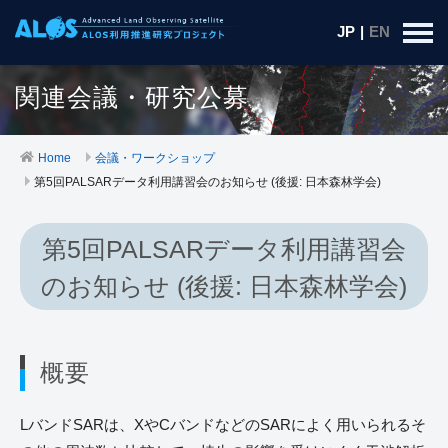
JP
|
EN
関連会議・研究公募
Home
会議・ワークショップ
第5回PALSARデータ利用講習会のお知らせ (後援: 日本森林学会)
第5回PALSARデータ利用講習会
のお知らせ (後援: 日本森林学会)
概要
LバンドSARは、XやCバンドなどのSARによく用いられるそ