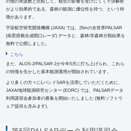
の他の周波数と比較して、植生の影響を受けにくく干渉解析
がより効果的である、森林の観測に優位性を持つ、という特
徴があります。
宇宙航空研究開発機構 (JAXA) では、25mの全世界PALSAR
(衛星搭載合成開口レーダ) データと、森林/非森林分類結果を
無料で公開しました。
こちら
また、ALOS-2/PALSAR-2が今年5月に打ち上げられ、これら
の特徴を生かした基本観測運用が開始されています。
より多くの方々にLバンドSARを活用していただくために、
JAXA/地球観測研究センター (EORC) では、PALSARデータ
利用講習会参加者の募集を開始いたしました (無料ソフトウ
ェア提供も含みます)。
第5回PALSARデータ利用講習会