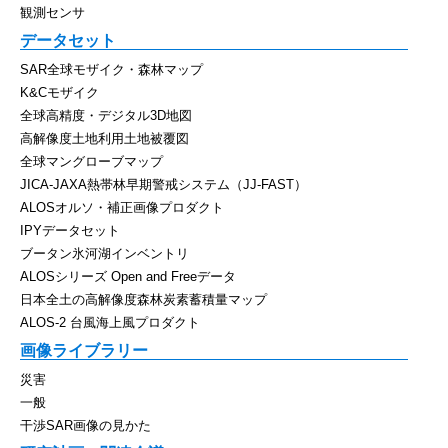
観測センサ
データセット
SAR全球モザイク・森林マップ
K&Cモザイク
全球高精度・デジタル3D地図
高解像度土地利用土地被覆図
全球マングローブマップ
JICA-JAXA熱帯林早期警戒システム（JJ-FAST）
ALOSオルソ・補正画像プロダクト
IPYデータセット
ブータン氷河湖インベントリ
ALOSシリーズ Open and Freeデータ
日本全土の高解像度森林炭素蓄積量マップ
ALOS-2 台風海上風プロダクト
画像ライブラリー
災害
一般
干渉SAR画像の見かた