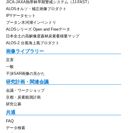
JICA-JAXA熱帯林早期警戒システム（JJ-FAST）
ALOSオルソ・補正画像プロダクト
IPYデータセット
ブータン氷河湖インベントリ
ALOSシリーズ Open and Freeデータ
日本全土の高解像度森林炭素蓄積量マップ
ALOS-2 台風海上風プロダクト
画像ライブラリー
災害
一般
干渉SAR画像の見かた
研究計画・関連会議
会議・ワークショップ
京都・炭素観測計画
研究公募
共通
FAQ
データ検索