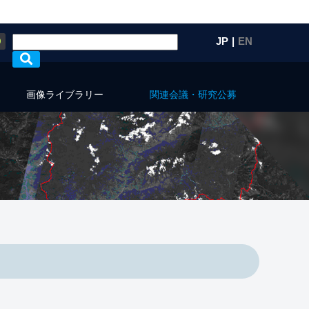
Q
JP
|
EN
画像ライブラリー
関連会議・研究公募