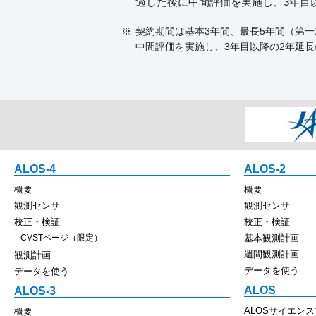
過した後に中間評価を実施し、3年目
契約期間は基本3年間、最長5年間（第一次
中間評価を実施し、3年目以降の2年延
ALOS-4
ALOS-2
概要
概要
観測センサ
観測センサ
校正・検証
校正・検証
CVSTページ（限定）
基本観測計画
週間観測計画
観測計画
データを使う
データを使う
ALOS
ALOS-3
ALOSサイエン
概要