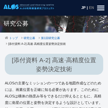
JP
|
EN
研究公募
トップ
研究公募
第1回研究公募
[添付資料 A-2] 高速·高精度位置姿勢決定技術
[添付資料 A-2] 高速·高精度位置
姿勢決定技術
ALOSの主要なミッションの一つである地図作成などのため
には、画素位置を正確に知る必要があります。このために
ALOSは構体の熱歪み等をできるだけ抑えるとともに、高精
度に衛星の位置と姿勢を決定するような設計としています。