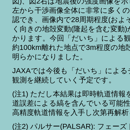
図)、図2右は地震後の強度画像を示
左から干渉画像全体に非常に多くの
認でき、画像内で28周期程度(およ
く向きの地殻変動(隆起を含む変動
かります。今回「だいち」による
約100km離れた地点で3m程度の
明らかになりました。
JAXAでは今後も「だいち」によ
観測を継続していく予定です。
(注1) ただし本結果は即時軌道情
道誤差による縞を含んでいる可能
高精度軌道情報を入手し次第再解析
(注2) パルサー(PALSAR): フェ