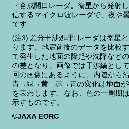
ド合成開口レーダ。衛星から発射し
信するマイクロ波レーダで、夜や
です。
(注3) 差分干渉処理: レーダは衛
ります。地震前後のデータを比較
て発生した地面の隆起や沈降などの
の差となり、画像では干渉縞とし
回の画像にあるように、内陸から
青→緑→黄→赤→青の変化は地面が
を表わします。なお、色の一周期は1
示すものです。
©
JAXA EORC