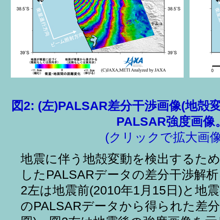
図2: (左)PALSAR差分干渉画像(地殻
PALSAR強度画像
(クリックで拡大画像
地震に伴う地殻変動を検出するため
したPALSARデータの差分干渉解
2左は地震前(2010年1月15日)と地震後
のPALSARデータから得られた差