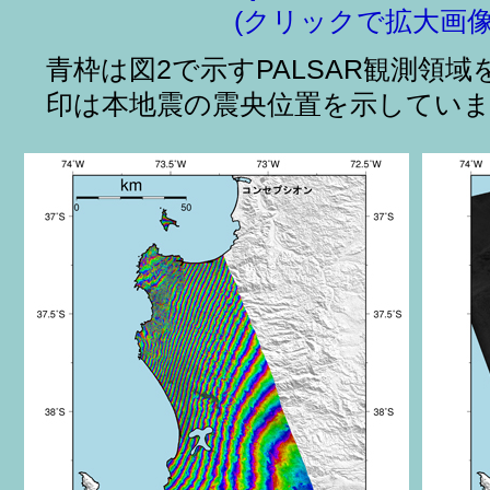
(クリックで拡大画像
青枠は図2で示すPALSAR観測領
印は本地震の震央位置を示してい