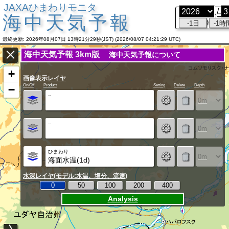
JAXAひまわりモニタ
/
ひまわりモニ
海中天気予報
TOP
-1日
-1時
最終更新: 2026年08月07日 13時21分29秒(JST) (2026/08/07 04:21:29 UTC)
海中天気予報 3km版
海中天気予報について
+
画像表示レイヤ
On/Off
Product
Setting
Delete
Depth
−
--
--
ひまわり
海面水温(1d)
水深レイヤ(モデル:水温、塩分、流速)
0
50
100
200
400
Analysis