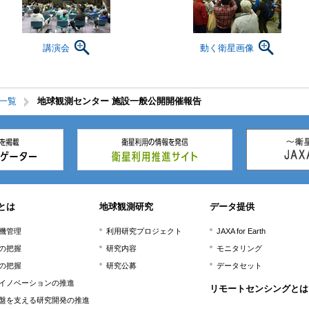
講演会
動く衛星画像
ト一覧
地球観測センター 施設一般公開開催報告
とは
地球観測研究
データ提供
機管理
利用研究プロジェクト
JAXA for Earth
の把握
研究内容
モニタリング
の把握
研究公募
データセット
イノベーションの推進
リモートセンシングとは
盤を支える研究開発の推進