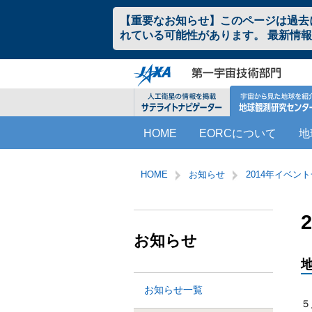
ペ
本
【重要なお知らせ】このページは過去
ー
文
れている可能性があります。 最新情
ジ
へ
の
ジ
先
ャ
頭
ン
で
プ
す。
す
こ
サ
る。
HOME
EORCについて
地
こ
イ
か
ト
サ
こ
ら
内
イ
こ
HOME
お知らせ
2014年イベン
サ
共
ト
か
イ
通
内
ら
ト
メ
共
本
内
ニ
通
文
お知らせ
共
ュ
メ
で
通
ー
ニ
す。
メ
を
ュ
ニ
読
ー
お知らせ一覧
ュ
み
こ
５