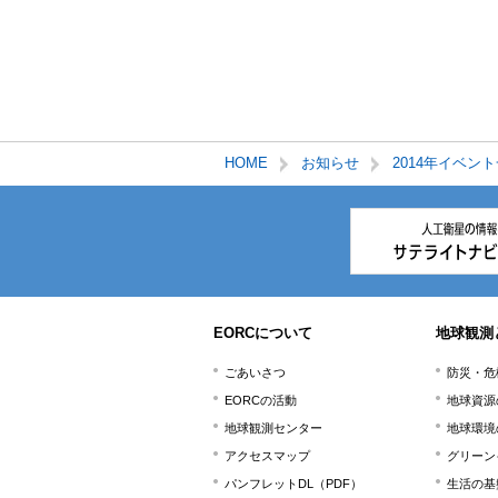
HOME
お知らせ
2014年イベン
本
文
こ
こ
ま
で。
EORCについて
地球観測
ごあいさつ
防災・危
EORCの活動
地球資源
地球観測センター
地球環境
アクセスマップ
グリーン
パンフレットDL（PDF）
生活の基