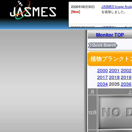
2026年06月30日
JASMES Image Anal
[New]
を追加しました。
2026年03月10日
JASMES Image Arch
[New]
表示物理 量を追加
Monitor TOP
2026年02月20日
衛星内の時刻がGPS
[New]
2026年02月12日頃～
植物プランクトン
ータについては、
MOS系の通常の処
かかる）ことが発生
2000
2001
2002
処理されていないデ
2017
2018
2019
実施していきます。
2034
2035
2036
2026年02月13日
・SGLI標準データ
月
[New]
しています。サービ
・
JASMES Image Arc
に表示物理量を追加
12月
2025年12月26日
2026/1/7よりSG
[New]
からV1002にアッ
アップデートについ