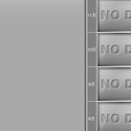
2025年10月31日
JASMES Image Arch
に、データ提供期間
11月
2025年10月17日
10/18から10/2
ので、ご利用の際は
ントリスト
をご覧く
2025年10月06日
JASMES Image Arch
表示物理量を追加し
10月
2025年05月28日
JASMES MODIS
を公開しました。
9月
2025年03月28日
JASMESエアロゾ
し、v3200として
また、この更新にあ
像についても再作成
プロダクト詳細につ
過去に公開したプロダ
をご確認ください。
8月
2025年03月28日
2024年12月～20
初期値（モデル予測