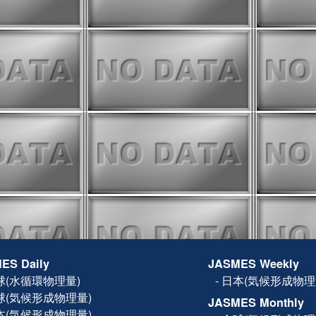
(木) の設備メンテナンス以降、
ジのデータ配信に遅延が発生してい
した。
8月15日(UTC)まで中断していた
8月16日0時(UTC)頃から再開しま
ータは欠損になりますが、8月16日以
タは従来通り更新予定です。
onitorに気候値との偏差の表示機能を
は
操作方法
をご確認ください。
r
に蒸発散量(ET)を追加しまし
ては
FAQ
をご確認ください。
スのため、以下の日程で遅延や停
見込みです。
ES Daily
JASMES Weekly
月）：SGLI準リアルの配信遅延
）～26日（月）10:00JST
球(水循環物理量)
-
日本(気候形成物理
eb更新停止。※FTPは更新されます
球(気候形成物理量)
0:00～15:00JST（01:00-
JASMES Monthly
ebサイト、FTPへのアクセス不可
本(気候形成物理量)