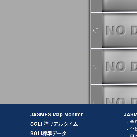
2024年10月07日
2024年10月03日
JASMES関連ペー
ましたが、復旧しま
2024年08月16日
2024年8月12日から
3月
GCOM-Cの観測が、
した。
8月12～15日のデ
降の観測画像・デー
2024年03月25日
JASMES Map M
追加しました。詳細
2月
2024年02月27日
JASMES Map Monito
た。蒸発散量につい
2024年02月14日
システムメンテナン
[3月6日 更新]
止などの影響が出る
1月
日時：
JASMES Map Monitor
JASM
1回目：02月19日（
2回目：02月22日（木
-
全
SGLI 準リアルタイム
(01:00UTC)：W
-
全
3回目：02月26日（月）1
SGLI標準データ
06:00UTC）： W
-
日