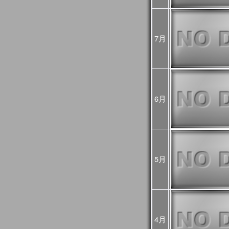
め、
今後再処理を予定し
悪い可能性があるた
7月
2025年02月25日
JASMES Imag
[Update]
・雪氷分布 (SGLI + V
・雪氷分布 気象値との偏差
MODIS(Terra+Aqua)
・蒸発散指数 気象値と
MODIS(Terra+Aqua)
6月
雪氷分布の偏差画像
較して特殊な表示を
詳細は
こちら
をご確
2025年01月06日
旧内湾モニタは公開
内湾モニタ
をご利用
JASMES Clima
5月
後は
JASMES Image A
2024年11月26日
2024年12月末に
内湾
[Update]
ニタ
へ統合します。
GEE版 内湾モニタ
ら
をご確認ください
4月