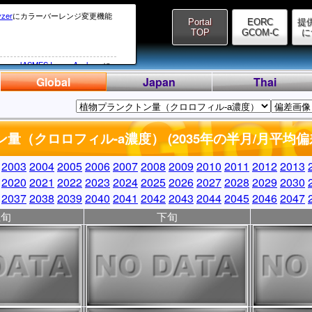
yzer
にカラーバーレンジ変更機能
Portal
EORC
提
TOP
GCOM-C
に
ive
、
JASMES Image Analyzer
に
しました。
Global
Japan
Thai
系からDMS系に変わったため、
02月14日(UTC)にかけてのSGLIデ
量（クロロフィル-a濃度） (2035年の半月/月平均偏
理ができない（処理に膨大な時間が
しております。
2003
2004
2005
2006
2007
2008
2009
2010
2011
2012
2013
ータのリカバリについては、今後
2020
2021
2022
2023
2024
2025
2026
2027
2028
2029
2030
2037
2038
2039
2040
2041
2042
2043
2044
2045
2046
2047
、SGLI準リアルデータの提供が遅延
上旬
下旬
ス復旧時にお知らせいたします。
hive
、
JASMES Image Analyzer
しました。
LIのET（蒸発散プロダクト）をV1001
プデートいたします。
ては
こちら
。