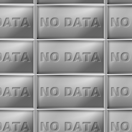
ております。他の期間より精度が
めご注意ください。
eに以下の物理量を追加いたしました。
IIRS)
 (SGLI + VIIRS、
)
の偏差 (SGLI、
)
については、他のプロダクトと比
しています。
認ください。
停止いたしました。今後は
GEE版
ください。
te モニタは公開停止いたしました。今
rchive
をご利用ください。
モニタ
を閉鎖し、
GEE版 内湾モ
の機能と操作方法については、
こち
。