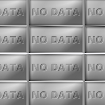
ive
、
JASMES Image Analyzer
を表示する機能を追加しました。
3までTIRに縞模様が出ることがあります
ご注意ください。 詳細は
TIRイベ
ださい。
ive
、
JASMES Image Analyzer
に
ました。
データ netCDF変換のチュートリアル
ル統計プロダクトの作成手法を更新
公開しました。
わせてAROT気候値、アノマリ画
を行いました。
いては
こちら
をご確認ください。
クト（v3100）の詳細は
こちら
25年3月までエアロゾル推定において
値）を使えていないものがあるた