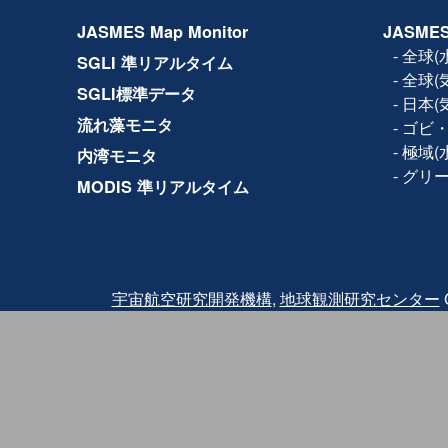
2017年11月14日
設備保守のため、下記日時で
JASMES Map Monitor
JASMES
ルの全サービス(Web、F
きません。
-
全球(
SGLI 準リアルタイム
日時：2017年11月15日(水) 1
-
全球(
2017年10月19日
利用規約が改訂され、商
SGLI標準データ
-
日本(
2017年5月8日
JASMES Map Monito
流れ藻モニタ
-
ゴビ・
Ver.2では試験版では地
の各物理量の閲覧に加え
-
極域(
内湾モニタ
参照する機能を追加して
-
グリ
MODIS 準リアルタイム
2016年3月2日
Terra/MODISの品質
2016年2月18日にTer
2月24日に観測を再開し
バンドと熱赤外バンドに
されたため、2月24日〜2月2
クトについては、利用に
また、復旧後も同波 長
宇宙航空研究開発機構
,
地球観測研究センター
C
っている可能性がありま
その他、
詳細はこちら
を
2015年12月25日
JASMES Map Monit
試験版では地図サービスを
量を閲覧することが出来
ご利用いただいた感想に
力ください。
2014年07月04日
JASMES Polar（水