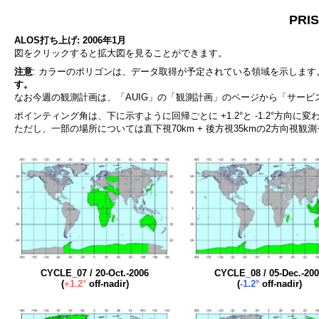
PR
ALOS打ち上げ: 2006年1月
図をクリックすると拡大図を見ることができます。
注意
: カラーのポリゴンは、データ取得が予定されている領域を示します
す。
なお今週の観測計画は、「AUIG」の「観測計画」のページから「サー
ポインティング角は、下に示すように回帰ごとに +1.2°と -1.2°方向に変
ただし、一部の場所については直下視70km + 後方視35kmの2方向視観
CYCLE_07 / 20-Oct.-2006
CYCLE_08 / 05-Dec.-20
(
+1.2°
off-nadir)
(
-1.2°
off-nadir)