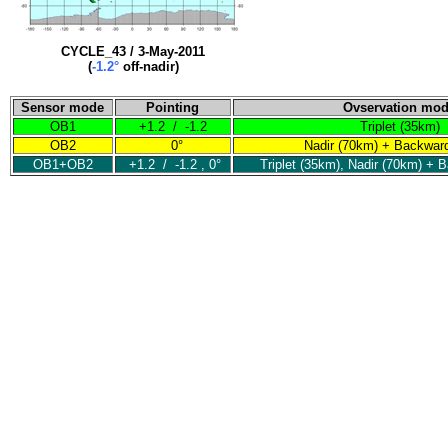
CYCLE_43 / 3-May-2011
(
-1.2°
off-nadir)
Sensor mode
Pointing
Ovservation mo
OB1
+1.2 / -1.2
Triplet (35km)
OB2
0°
Nadir (70km) + Backwar
OB1+OB2
+1.2 / -1.2 , 0°
Triplet (35km), Nadir (70km) +