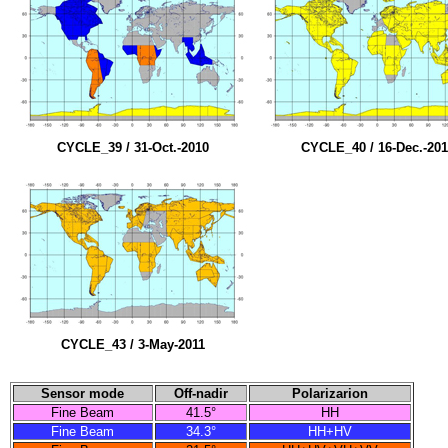
CYCLE_39 / 31-Oct.-2010
CYCLE_40 / 16-Dec.-20
CYCLE_43 / 3-May-2011
Sensor mode
Off-nadir
Polarizarion
Fine Beam
41.5°
HH
Fine Beam
34.3°
HH+HV