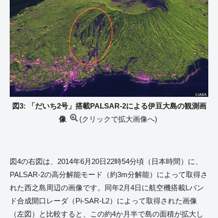
図3: 「だいち2号」搭載PALSAR-2による伊豆大島の観測画
像
(クリックで拡大画像へ)
図4の右図は、2014年6月20日22時54分頃（日本時間）に、
PALSAR-2の高分解能モード（約3m分解能）によって取得さ
れた西之島周辺の画像です。同年2月4日に航空機搭載Lバン
ド合成開口レーダ（Pi-SAR-L2）によって取得された画像
（左図）と比較すると、この約4か月半で島の面積が拡大し