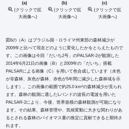
(b)
(c)
(a)
(クリックで拡
(クリックで拡
(クリックで拡
大画像へ)
大画像へ)
大画像へ)
図6の（A）はブラジル国・ロライマ州東部の森林減少が
2009年と比べて現在どのように変化したかをとらえたもので
す。この画像は今回「だいち2号」のPALSAR-2が観測した
2014年6月21日の画像（B）と2009年の「だいち」搭載
PALSARによる画像（C）を用いて色合成しています（水色
が非森林、灰色が森林、赤色が5年間に減少した森林域を示
します）。この画像の範囲で約25.0 km²の森林減少が見られ
ます。森林の観測に適したLバンドの波長の電波を用いた
PALSAR-2により、今後、世界規模の森林観測が可能になり
ます。その結果、森林管理や、気候変動に大きな関わりがあ
るとされる森林のバイオマス量の推定に貢献できると期待さ
れます。