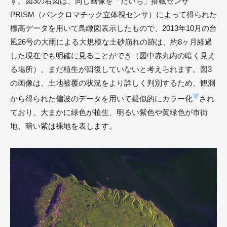
す。図3の右図は、同じ画像を「だいち」搭載センサ
PRISM（パンクロマチック立体視センサ）によって得られた
標高データを用いて鳥瞰図表示したもので、2013年10月の台
風26号の大雨による大規模な土砂崩れの跡は、約8ヶ月経過
した現在でも明確に見ることができ（図中赤丸内の暗く見え
る場所）、まだ植生が回復していないと考えられます。図3
の画像は、土地被覆の状況をより詳しく判別するため、観測
※
から得られた偏波のデータを用いて疑似的にカラー化
され
ており、大まかに緑色が植生、明るい紫色や黄緑色が市街
地、暗い紫は裸地を表します。