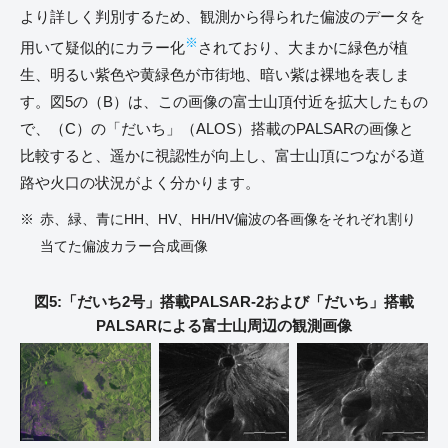
より詳しく判別するため、観測から得られた偏波のデータを
※
用いて疑似的にカラー化
されており、大まかに緑色が植
生、明るい紫色や黄緑色が市街地、暗い紫は裸地を表しま
す。図5の（B）は、この画像の富士山頂付近を拡大したもの
で、（C）の「だいち」（ALOS）搭載のPALSARの画像と
比較すると、遥かに視認性が向上し、富士山頂につながる道
路や火口の状況がよく分かります。
赤、緑、青にHH、HV、HH/HV偏波の各画像をそれぞれ割り
当てた偏波カラー合成画像
図5:「だいち2号」搭載PALSAR-2および「だいち」搭載
PALSARによる富士山周辺の観測画像