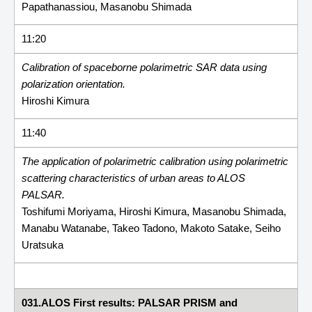
Papathanassiou, Masanobu Shimada
11:20
Calibration of spaceborne polarimetric SAR data using
polarization orientation.
Hiroshi Kimura
11:40
The application of polarimetric calibration using polarimetric
scattering characteristics of urban areas to ALOS
PALSAR.
Toshifumi Moriyama, Hiroshi Kimura, Masanobu Shimada,
Manabu Watanabe, Takeo Tadono, Makoto Satake, Seiho
Uratsuka
031.ALOS First results: PALSAR PRISM and