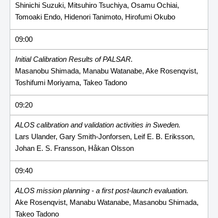
Shinichi Suzuki, Mitsuhiro Tsuchiya, Osamu Ochiai,
Tomoaki Endo, Hidenori Tanimoto, Hirofumi Okubo
09:00
Initial Calibration Results of PALSAR.
Masanobu Shimada, Manabu Watanabe, Ake Rosenqvist,
Toshifumi Moriyama, Takeo Tadono
09:20
ALOS calibration and validation activities in Sweden.
Lars Ulander, Gary Smith-Jonforsen, Leif E. B. Eriksson,
Johan E. S. Fransson, Håkan Olsson
09:40
ALOS mission planning - a first post-launch evaluation.
Ake Rosenqvist, Manabu Watanabe, Masanobu Shimada,
Takeo Tadono