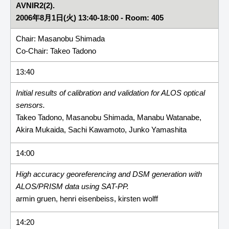
AVNIR2(2).
2006年8月1日(火) 13:40-18:00 - Room: 405
Chair: Masanobu Shimada
Co-Chair: Takeo Tadono
13:40
Initial results of calibration and validation for ALOS optical
sensors.
Takeo Tadono, Masanobu Shimada, Manabu Watanabe,
Akira Mukaida, Sachi Kawamoto, Junko Yamashita
14:00
High accuracy georeferencing and DSM generation with
ALOS/PRISM data using SAT-PP.
armin gruen, henri eisenbeiss, kirsten wolff
14:20