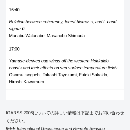
16:40
Relation between coherency, forest biomass, and L-band
sigma-0.
Manabu Watanabe, Masanobu Shimada
17:00
Yamase-derived gap winds off the western Hokkaido
coasts and their effects on sea surface temperature fields.
Osamu Isoguchi, Takashi Toyozumi, Futoki Sakaida,
Hiroshi Kawamura
IGARSS 2006についての詳しい情報は下記までお問い合わせ
ください。
IEEE International Geoscience and Remote Sensing