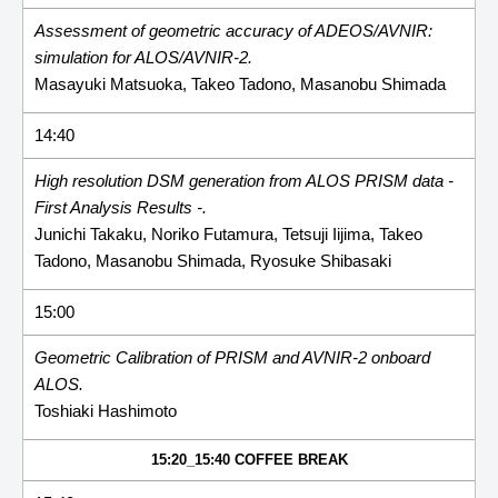
Assessment of geometric accuracy of ADEOS/AVNIR:
simulation for ALOS/AVNIR-2.
Masayuki Matsuoka, Takeo Tadono, Masanobu Shimada
14:40
High resolution DSM generation from ALOS PRISM data -
First Analysis Results -.
Junichi Takaku, Noriko Futamura, Tetsuji Iijima, Takeo
Tadono, Masanobu Shimada, Ryosuke Shibasaki
15:00
Geometric Calibration of PRISM and AVNIR-2 onboard
ALOS.
Toshiaki Hashimoto
15:20_15:40 COFFEE BREAK