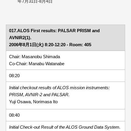
年7月31日-8月4日
017.ALOS First results: PALSAR PRISM and
AVNIR2(1).
2006年8月1日(火) 8:20-12:20 - Room: 405
Chair: Masanobu Shimada
Co-Chair: Manabu Watanabe
08:20
Initial checkout results of ALOS mission instruments:
PRISM, AVNIR-2 and PALSAR.
Yuji Osawa, Norimasa Ito
08:40
Initial Check-out Result of the ALOS Ground Data System.