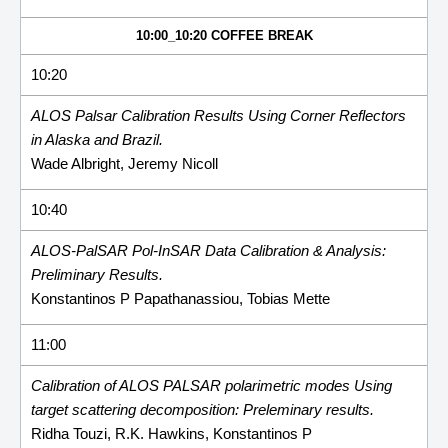
10:00_10:20 COFFEE BREAK
10:20
ALOS Palsar Calibration Results Using Corner Reflectors
in Alaska and Brazil.
Wade Albright, Jeremy Nicoll
10:40
ALOS-PalSAR Pol-InSAR Data Calibration & Analysis:
Preliminary Results.
Konstantinos P Papathanassiou, Tobias Mette
11:00
Calibration of ALOS PALSAR polarimetric modes Using
target scattering decomposition: Preleminary results.
Ridha Touzi, R.K. Hawkins, Konstantinos P