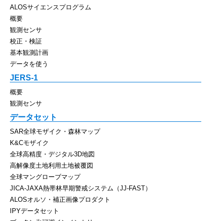
ALOSサイエンスプログラム
概要
観測センサ
校正・検証
基本観測計画
データを使う
JERS-1
概要
観測センサ
データセット
SAR全球モザイク・森林マップ
K&Cモザイク
全球高精度・デジタル3D地図
高解像度土地利用土地被覆図
全球マングローブマップ
JICA-JAXA熱帯林早期警戒システム（JJ-FAST）
ALOSオルソ・補正画像プロダクト
IPYデータセット