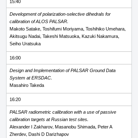
15:40
Development of polarization-selective dihedrals for
calibration of ALOS PALSAR.
Makoto Satake, Toshifumi Moriyama, Toshihiko Umehara,
Akitsugu Nadai, Takeshi Matsuoka, Kazuki Nakamura,
Seiho Uratsuka
16:00
Design and Implementation of PALSAR Ground Data
System at ERSDAC.
Masahiro Takeda
16:20
PALSAR radiometric calibration with a use of passive
calibration targets at Russian test sites.
Alexander I Zakharov, Masanobu Shimada, Peter A
Zherdev, Dashi D Darizhapov