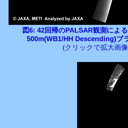
図6: 42回帰のPALSAR観測に
500m(WB1/HH Descendin
(クリックで拡大画像