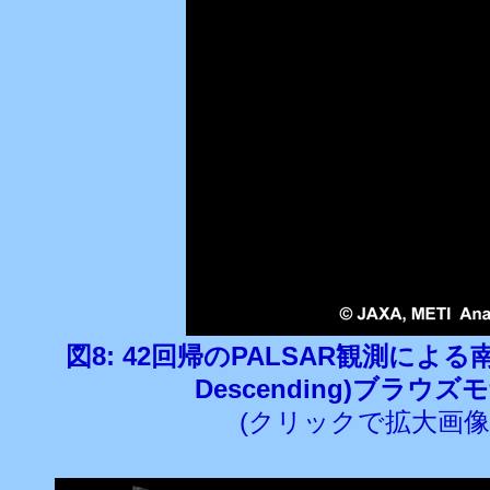
図8: 42回帰のPALSAR観測による南米
Descending)ブラウ
(クリックで拡大画像