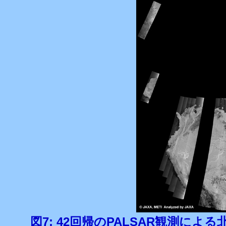
図7: 42回帰のPALSAR観測による北米