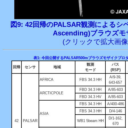
図9: 42回帰のPALSAR観測によるシベ
Ascending)ブラウズ
(クリックで拡大画像
表1: 今回公開するPALSAR500mブラウズモザイクプロ
観測
パス
回帰
センサ
地域
モード
(RSP)
A/9-39,
AFRICA
FBS 34.3 HH
643-657
FBD 34.3 HH
A/85-603
ARCTICPOLE
FBD 34.3 HV
A/85-603
FBS 34.3 HH
A/400-486
FBS 34.3 HH
D/4-146
ASIA
D/1-162,
42
PALSAR
WB1 5beam HH
670