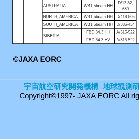
D/13-82,
AUSTRALIA
WB1 5beam HH
630
NORTH_AMERICA
WB1 5beam HH
D/418-505
SOUTH_AMERICA
WB1 5beam HH
D/385-454
FBD 34.3 HH
A/315-522
SIBERIA
FBD 34.3 HV
A/315-522
©
JAXA EORC
宇宙航空研究開発機構 地球観測
Copyright©1997- JAXA EORC All rig