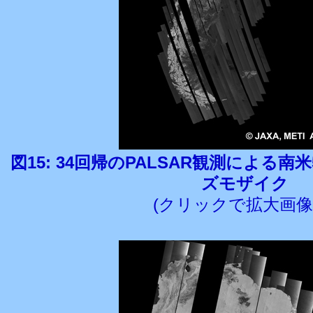
図15: 34回帰のPALSAR観測による南米5
ズモザイク
(クリックで拡大画像