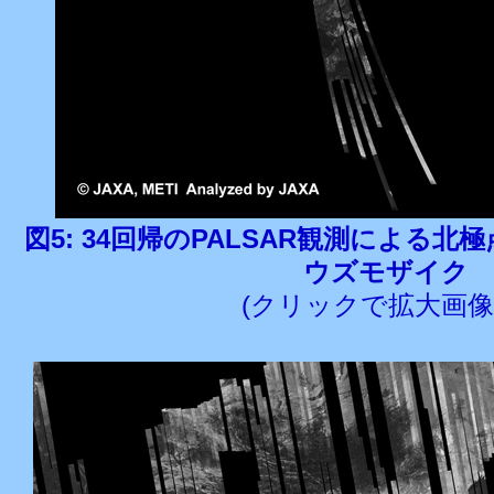
図5: 34回帰のPALSAR観測による北極点5
ウズモザイク
(クリックで拡大画像