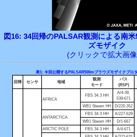
図16: 34回帰のPALSAR観測による南米5
ズモザイク
(クリックで拡大画像
表1: 今回公開するPALSAR500mブラウズモザイクプロ
観測
パス
回帰
センサ
地域
モード
(RSP)
A/4-39,
FBS 34.3 HH
539-671
AFRICA
WB1 5beam HH
D/220-352
FBS 34.3 HH
A/227-629
ANTARCTICA
WB1 5beam HH
D/1-667
ARCTIC POLE
FBS 34.3 HH
A/4-671
FBS 34.3 HH
A/322-631