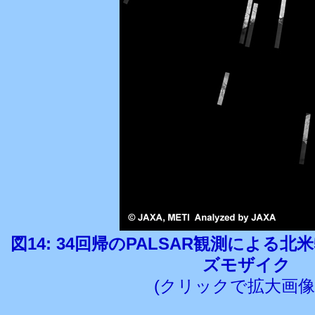
図14: 34回帰のPALSAR観測による北米5
ズモザイク
(クリックで拡大画像