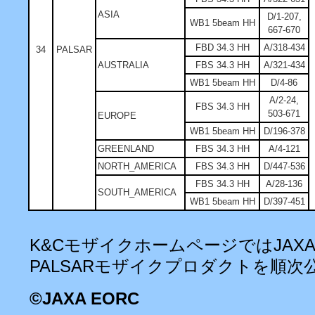
ASIA
D/1-207,
WB1 5beam HH
667-670
FBD 34.3 HH
A/318-434
34
PALSAR
AUSTRALIA
FBS 34.3 HH
A/321-434
WB1 5beam HH
D/4-86
A/2-24,
FBS 34.3 HH
503-671
EUROPE
WB1 5beam HH
D/196-378
GREENLAND
FBS 34.3 HH
A/4-121
NORTH_AMERICA
FBS 34.3 HH
D/447-536
FBS 34.3 HH
A/28-136
SOUTH_AMERICA
WB1 5beam HH
D/397-451
K&CモザイクホームページではJAXA
PALSARモザイクプロダクトを順次
©
JAXA EORC