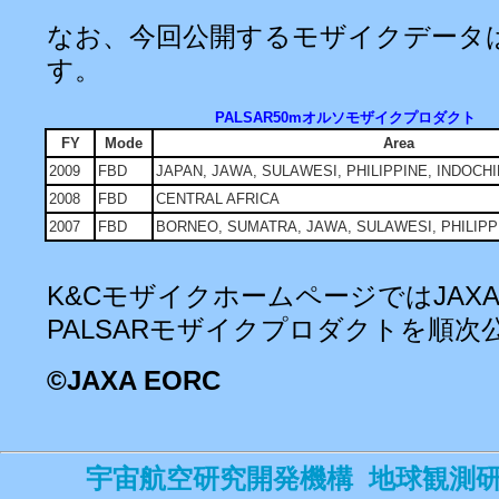
なお、今回公開するモザイクデータ
す。
PALSAR50mオルソモザイクプロダクト
FY
Mode
Area
2009
FBD
JAPAN, JAWA, SULAWESI, PHILIPPINE, INDOCH
2008
FBD
CENTRAL AFRICA
2007
FBD
BORNEO, SUMATRA, JAWA, SULAWESI, PHILIPP
K&CモザイクホームページではJAXA
PALSARモザイクプロダクトを順次
©
JAXA EORC
宇宙航空研究開発機構 地球観測